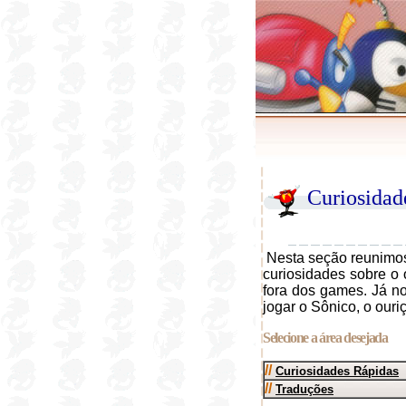
Curiosidad
Nesta seção reunimos 
curiosidades sobre o 
fora dos games. Já no
jogar o Sônico, o ou
Selecione a área desejada
//
Curiosidades Rápidas
//
Traduções