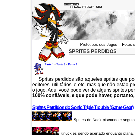
a
a
Protótipos dos Jogos
Fotos s
a
SPRITES PERDIDOS
Parte 1
-
Parte 2
-
Parte 3
Sprites perdidos são aqueles sprites que po
editores, utilitários, e etc, mas que não estão
o jogo. Aqui você pode ver de alguns sprites pe
100% confiáveis, e que pode haver, portanto, 
Sprites Perdidos do Sonic Triple Trouble (Game Gear)
Sprites de Nack piscando e segur
Knuckles sendo acertado enquanto plana.