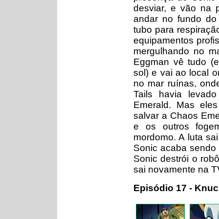
desviar, e vão na p
andar no fundo do
tubo para respiraçã
equipamentos profi
mergulhando no ma
Eggman vê tudo (el
sol) e vai ao local
no mar ruínas, ond
Tails havia levad
Emerald. Mas ele
salvar a Chaos Eme
e os outros fogem
mordomo. A luta sai
Sonic acaba sendo a
Sonic destrói o rob
sai novamente na T
Episódio 17 - Knuc