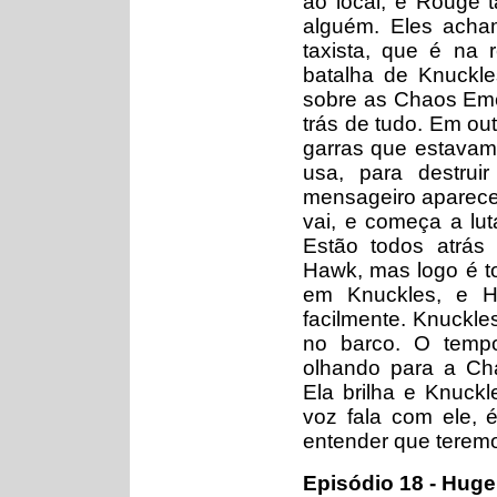
ao local, e Rouge 
alguém. Eles ach
taxista, que é na
batalha de Knuckl
sobre as Chaos Eme
trás de tudo. Em ou
garras que estavam 
usa, para destru
mensageiro aparece
vai, e começa a lu
Estão todos atrás
Hawk, mas logo é t
em Knuckles, e H
facilmente. Knuckl
no barco. O tempo
olhando para a Ch
Ela brilha e Knuck
voz fala com ele, 
entender que teremo
Episódio 18 - Hug