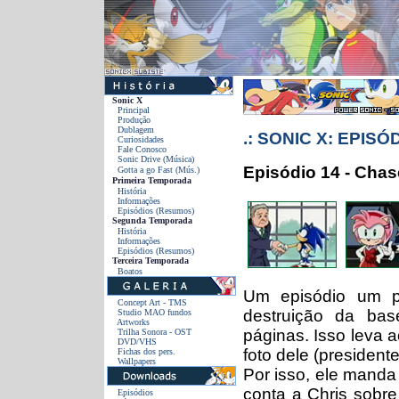
Sonic X
Principal
Produção
Dublagem
.: SONIC X: EPIS
Curiosidades
Fale Conosco
Sonic Drive (Música)
Episódio 14 - Chase
Gotta a go Fast
(Mús.)
Primeira Temporada
História
Informações
Episódios
(Resumos)
Segunda Temporada
História
Informações
Episódios (Resumos)
Terceira Temporada
Boatos
Um episódio um p
Concept Art - TMS
destruição da ba
Studio MAO fundos
Artworks
páginas. Isso leva a
Trilha Sonora - OST
DVD/VHS
foto dele (president
Fichas dos pers.
Wallpapers
Por isso, ele manda
conta a Chris sobr
Episódios