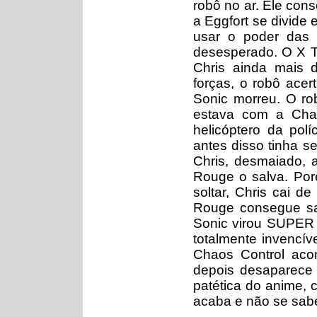
robô no ar. Ele co
a Eggfort se divide
usar o poder das 
desesperado. O X T
Chris ainda mais 
forças, o robô acer
Sonic morreu. O ro
estava com a Chao
helicóptero da pol
antes disso tinha s
Chris, desmaiado,
Rouge o salva. Po
soltar, Chris cai 
Rouge consegue sal
Sonic virou SUPER
totalmente invencí
Chaos Control aco
depois desaparece 
patética do anime, 
acaba e não se sabe