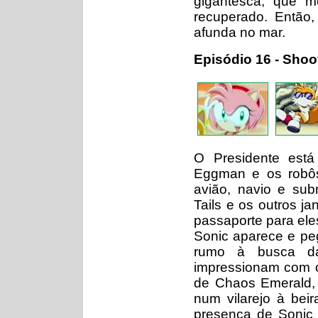
gigantesca, que m
recuperado. Então,
afunda no mar.
Episódio 16 - Shoo
O Presidente está
Eggman e os robôs
avião, navio e sub
Tails e os outros 
passaporte para el
Sonic aparece e pe
rumo à busca d
impressionam com o
de Chaos Emerald, 
num vilarejo à bei
presença de Sonic