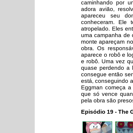
caminhando por um
adora avião, reso
apareceu seu do
conheceram. Ele 
atropelado. Eles en
uma campanha de co
monte apareçam no 
obra. Os responsáv
aparece o robô e lo
e robô. Uma vez que
quase perdendo a l
consegue então sen
está, conseguindo as
Eggman começa a de
que só vence quan
pela obra são preso
Episódio 19 - The 