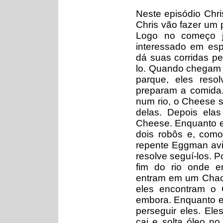
Neste episódio Chri
Chris vão fazer um 
Logo no começo j
interessado em esp
dá suas corridas p
lo. Quando chegam 
parque, eles res
preparam a comida
num rio, o Cheese s
delas. Depois ela
Cheese. Enquanto 
dois robôs e, com
repente Eggman avi
resolve seguí-los. 
fim do rio onde e
entram em um Chao 
eles encontram o 
embora. Enquanto e
perseguir eles. E
cai e solta óleo no