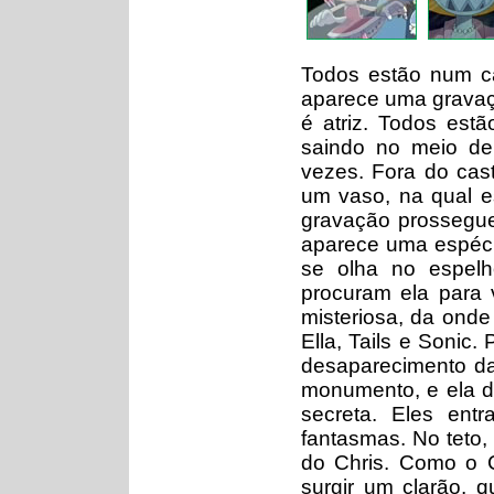
Todos estão num ca
aparece uma gravaçã
é atriz. Todos est
saindo no meio de
vezes. Fora do cas
um vaso, na qual e
gravação prossegue
aparece uma espéci
se olha no espel
procuram ela para
misteriosa, da on
Ella, Tails e Sonic.
desaparecimento da
monumento, e ela d
secreta. Eles en
fantasmas. No teto,
do Chris. Como o 
surgir um clarão, q