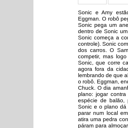
Sonic e Amy estã
Eggman. O robô peg
Sonic pega um ane
dentro de Sonic um 
Sonic começa a cor
controle). Sonic co
dos carros. O Sam
competir, mas logo
Sonic, que corre c
agora fora da cid
lembrando de que al
o robô. Eggman, enq
Chuck. O dia amanh
plano: jogar contra
espécie de balão, p
Sonic e o plano dá 
parar num local e
atira uma pedra cont
páram para almoçar