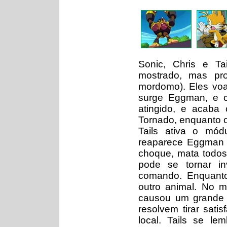
Sonic, Chris e T
mostrado, mas pr
mordomo). Eles vo
surge Eggman, e 
atingido, e acaba 
Tornado, enquanto o
Tails ativa o mód
reaparece Eggman n
choque, mata todos
pode se tornar in
comando. Enquanto
outro animal. No 
causou um grande i
resolvem tirar sati
local. Tails se l