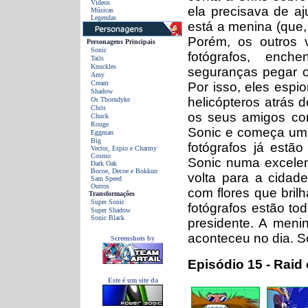
Vídeos
ela precisava de aj
Músicas
Legendas
está a menina (que, 
Porém, os outros v
Personagens Principais
Sonic
fotógrafos, enc
Tails
Knuckles
seguranças pegar o
Amy
Cream
Por isso, eles espi
Shadow
helicópteros atrás 
Os Thorndyke
Chris
os seus amigos con
Chuck
Rouge
Sonic e começa uma 
Eggman
Big
fotógrafos já estã
Vector, Espio e Charmy
Cosmo
Sonic numa excelent
Dark Oak
Bocoe, Decoe e Bokkun
volta para a cidad
Sam Speed
Outros
com flores que bril
Transformações
Super Sonic
fotógrafos estão t
Super Shadow
Sonic Black
presidente. A meni
aconteceu no dia. S
Screenshots by
Episódio 15 - Raid 
Este é um site da
-