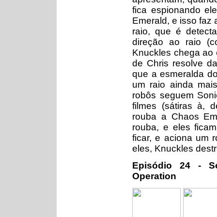
fica espionando el
Emerald, e isso faz 
raio, que é detec
direção ao raio (
Knuckles chega ao e
de Chris resolve d
que a esmeralda do
um raio ainda mai
robôs seguem Sonic
filmes (sátiras à, 
rouba a Chaos Eme
rouba, e eles fic
ficar, e aciona um 
eles, Knuckles dest
Episódio 24 - So
Operation