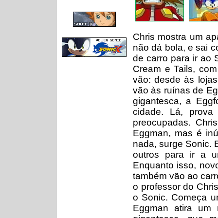
-
-
-
Chris mostra um apa
não dá bola, e sai c
de carro para ir ao
Cream e Tails, com
vão: desde às lojas
vão às ruínas de E
gigantesca, a Eggf
cidade. Lá, prova
preocupadas. Chris
Eggman, mas é inút
nada, surge Sonic.
outros para ir a u
Enquanto isso, nov
também vão ao carro
o professor do Chri
o Sonic. Começa um
Eggman atira um m