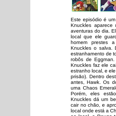
Este episódio é um
Knuckles aparece
aventuras do dia. E
local que ele gua
homem prestes a
Knuckles o salva. 
estranhamento de to
robôs de Eggman.
Knuckles faz ele c
estranho local, e e
prisão). Dentro de
antes, Hawk. Os d
uma Chaos Emerald
Porém, eles estã
Knuckles dá um be
cair no chão, e apr
local onde está a 