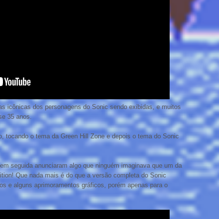
s icônicas dos personagens do Sonic sendo exibidas, e muitos
se 35 anos.
o, tocando o tema da Green Hill Zone e depois o tema do Sonic
ogo em seguida anunciaram algo que ninguém imaginava que um da
Edition! Que nada mais é do que a versão completa do Sonic
os e alguns aprimoramentos gráficos, porém apenas para o