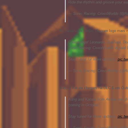
Ride the rhythm and groove your wa
— Sonic Racing: CrossWorlds (@R
As Tartarugas Ninjas chegam logo mais n
Cowabunga! Leonardo, Raphael, Dona
Sonic Racing: CrossWorlds in paid
Stay tuned for more updates.
pic.t
— Sonic Racing: CrossWorlds (@R
Aang e Katara chegam na DLC 6 em Outu
Aang and Katara from Avatar are gl
coming in October!
Stay tuned for more updates.
pic.tw
— Sonic Racing: CrossWorlds (@R