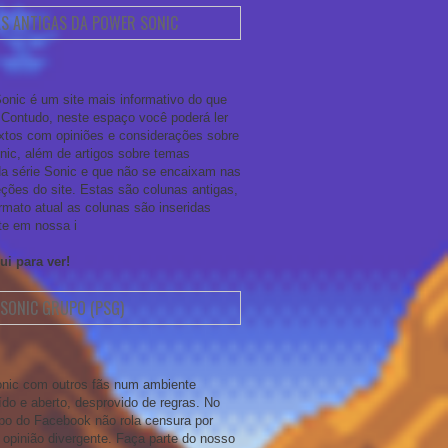
S ANTIGAS DA POWER SONIC
onic é um site mais informativo do que
. Contudo, neste espaço você poderá ler
xtos com opiniões e considerações sobre
onic, além de artigos sobre temas
da série Sonic e que não se encaixam nas
ções do site. Estas são colunas antigas,
rmato atual as colunas são inseridas
te em nossa i
ui para ver!
SONIC GRUPO (PSG)
nic com outros fãs num ambiente
ído e aberto, desprovido de regras. No
po do Facebook não rola censura por
opinião divergente. Faça parte do nosso