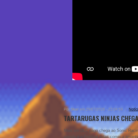
Por
Skar
em 29/07/2026 - 22:04:59
Notíc
TARTARUGAS NINJAS CHEGA
Mais um DLC pago chega ao Sonic Racing
corrida e o Festival delas começa amanh