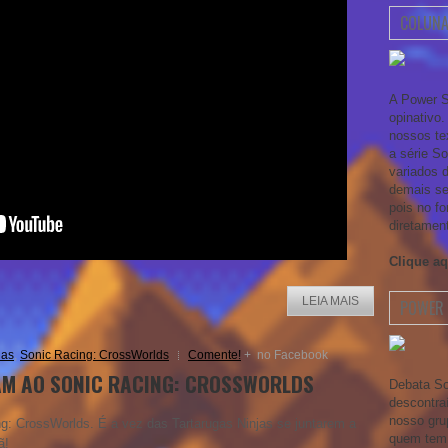
COLUNA
A Power S
opinativo
nossos te
a série S
variados 
demais se
pois no fo
diretamen
Clique aq
LEIA MAIS
POWER 
ias
,
Sonic Racing: CrossWorlds
Comente!
+
no Facebook
M AO SONIC RACING: CROSSWORLDS
Debata So
descontra
nosso gru
: CrossWorlds. É a vez das Tartarugas Ninjas se juntarem a
quem tem 
ã!