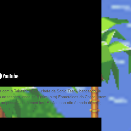
 com o Takashi Iizuka, chefe da Sonic Team, bancando de
a ao tesouro, onde as 8 (sim, oito) Esmeraldas do Chaos foram
o pessoal de lá caçá-las. E não, isso não é modo de falar,
mesmo: