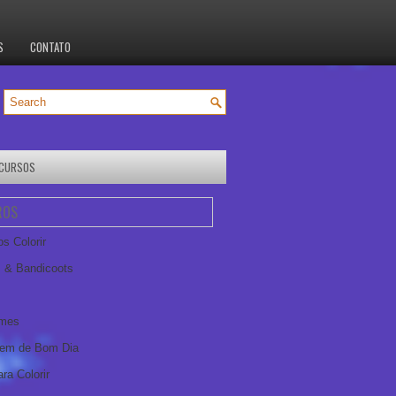
S
CONTATO
CURSOS
ROS
s Colorir
 & Bandicoots
ames
em de Bom Dia
ra Colorir