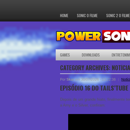
HOME
SONIC O FILME
SONIC 2 O FILME
GAMES
DOWNLOADS
ENTRETENIM
CATEGORY ARCHIVES:
NOTÍCI
Por
Skar
em 30/07/2026 - 13:22:36
Notíc
EPISÓDIO 16 DO TAILS’TUBE
Depois de um grande hiato, finalmente t
a Amy e o Silver, confiram: