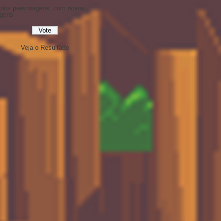
iplos personagens, com novos
agens
Veja o Resultado