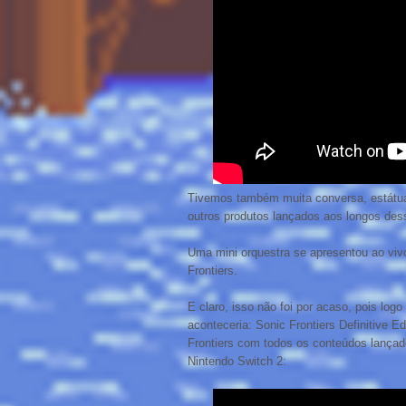
Tivemos também muita conversa, estátua
outros produtos lançados aos longos des
Uma mini orquestra se apresentou ao viv
Frontiers.
E claro, isso não foi por acaso, pois l
aconteceria: Sonic Frontiers Definitive 
Frontiers com todos os conteúdos lançad
Nintendo Switch 2: