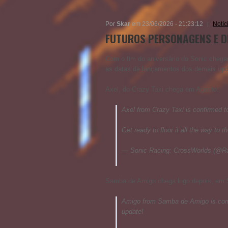
Por
Skar
em 23/06/2026 - 21:23:12
Notíc
FUTUROS PERSONAGENS E D
Com o fim do aniversário do Sonic chega
as datas de lançamentos dos demais upd
Axel, do Crazy Taxi chega em Agosto:
Axel from Crazy Taxi is confirmed t
Get ready to floor it all the way to t
— Sonic Racing: CrossWorlds (@R
Samba de Amigo chega logo depois, em 
Amigo from Samba de Amigo is comi
update!