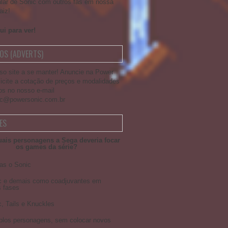
alar de Sonic com outros fãs em nossa
aiz!
ui para ver!
OS (ADVERTS)
so site a se manter! Anuncie na Power
licite a cotação de preços e modalidades
os no nosso e-mail
ic@powersonic.com.br
ES
ais personagens a Sega deveria focar
os games da série?
as o Sonic
c e demais como coadjuvantes em
 fases
, Tails e Knuckles
iplos personagens, sem colocar novos