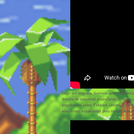
Logo em seguida, tivemos uma sequência
âncora de telejornal anunciando uma caç
espalhadas pelos Estados Unidos e cabe a
elas foram espalhadas pelo mundo real 