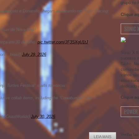
grupo no 
helangelo e Donatello chegam acelerando em Sonic Racing:
Clique aq
SONIC 
s ruas de Nova York!
meça em 30 de julho.
pic.twitter.com/JF3SXgU1tJ
Sonic X f
onic_brasil)
July 29, 2026
sucesso no
Globo. Na
comunidad
vários si
esse suce
ja Turtles Festival” starts tomorrow.
dedicado 
Clique aq
usve collab items, including the “Cowabunga!” title.
POWER 
aceCrossWorlds)
July 30, 2026
Venha faz
LEIA MAIS