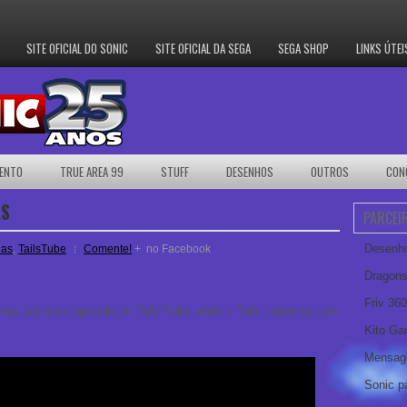
SITE OFICIAL DO SONIC
SITE OFICIAL DA SEGA
SEGA SHOP
LINKS ÚTEI
ENTO
TRUE AREA 99
STUFF
DESENHOS
OUTROS
CON
AS
PARCEI
Desenho
ias
,
TailsTube
Comente!
+
no Facebook
Dragons
Friv 360
emos um novo episódio do Tails’Tube, onde o Tails conversa com
Kito G
Mensag
Sonic pa