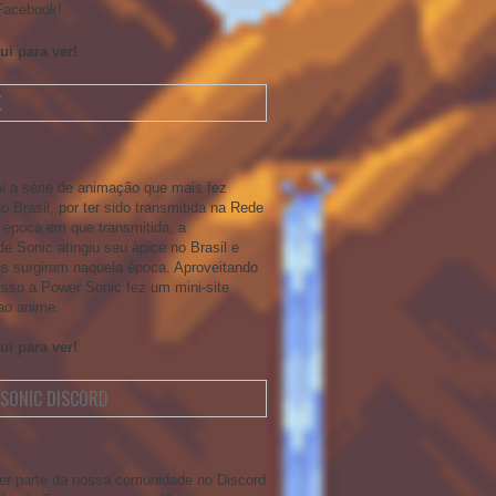
Facebook!
ui para ver!
X
oi a série de animação que mais fez
 Brasil, por ter sido transmitida na Rede
 época em que transmitida, a
e Sonic atingiu seu ápice no Brasil e
tes surgiram naquela época. Aproveitando
sso a Power Sonic fez um mini-site
ao anime.
ui para ver!
SONIC DISCORD
er parte da nossa comunidade no Discord