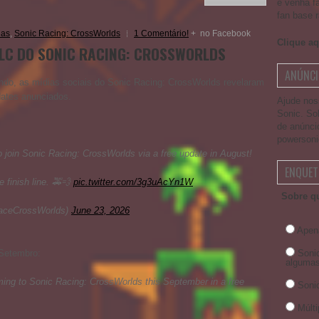
e venha f
fan base r
ias
,
Sonic Racing: CrossWorlds
1 Comentário!
+
no Facebook
Clique aq
LC DO SONIC RACING: CROSSWORLDS
ANÚNCI
ndo, as mídias sociais do Sonic Racing: CrossWorlds revelaram
ates anunciados.
Ajude nos
Sonic. So
de anúnci
powerson
o join Sonic Racing: CrossWorlds via a free update in August!
ENQUET
he finish line. 🚕💨
pic.twitter.com/3g3uAcYn1W
Sobre qu
aceCrossWorlds)
June 23, 2026
Apen
Setembro:
Soni
algumas
ng to Sonic Racing: CrossWorlds this September in a free
Sonic
Múlt