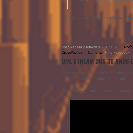
Por fim, a atualização com o Sonic Clássi
Por
Skar
em 23/06/2026 - 18:58:28
Notíc
CrossWorlds
Comente!
+
no Facebook
LIVE STREAM DOS 35 ANOS 
A live stream celebrando os 35 anos da
um resumão do que rolou. E não, não tev
Para começar, temos uma nova música, q