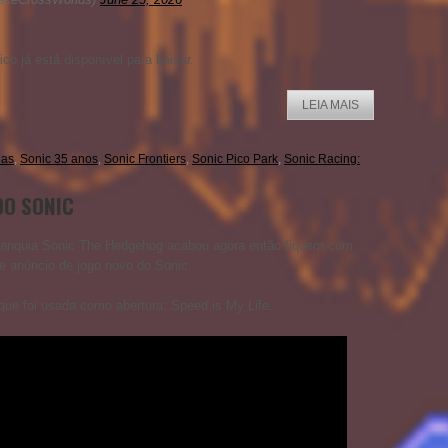
co já está disponível para baixar.
LEIA MAIS
ias
,
Sonic 35 anos
,
Sonic Frontiers
,
Sonic Pico Park
,
Sonic Racing:
DO SONIC
 franquia Sonic The Hedgehog acabou agora então fiquem com
e anúncio de jogo novo do Sonic.
ue foi usada como abertura: Speed is My Life.