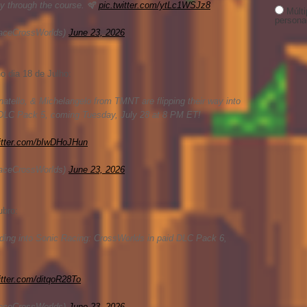
y through the course. 🪇
pic.twitter.com/ytLc1WSJz8
Múlt
person
aceCrossWorlds)
June 23, 2026
o dia 18 de Julho:
tello, & Michelangelo from TMNT are flipping their way into
 DLC Pack 5, coming Tuesday, July 28 at 8 PM ET!
witter.com/bIwDHoJHun
aceCrossWorlds)
June 23, 2026
bro:
iding into Sonic Racing: CrossWorlds in paid DLC Pack 6,
itter.com/ditqoR28To
aceCrossWorlds)
June 23, 2026