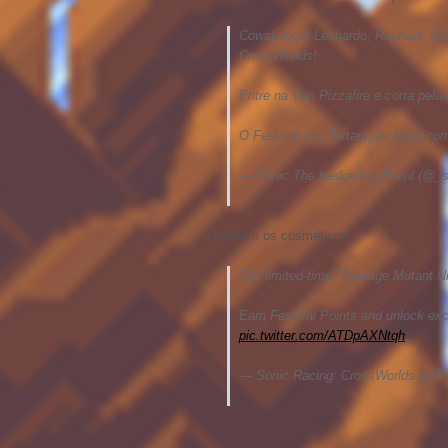
Cowabunga! Leonardo, Raphael, Mic
CrossWorlds!
Entre na Van Pizzafire e corra pela
O Festival das Tartarugas Ninja co
— Sonic The Hedgehog Brasil (@_s
Confiram os cosméticos:
The limited-time “Teenage Mutant Nin
Earn Festival Points and unlock excl
pic.twitter.com/ATDpAXNtqh
— Sonic Racing: CrossWorlds (@R