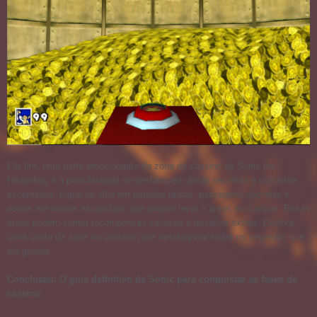
Por fim, uma parte emocionante da zona do cassino de Sonic the
Hedgehog é a possibilidade de desbloquear áreas secretas e caminhos
escondidos. Fique de olho em paredes falsas, passagens secretas e
outros elementos escondidos que podem levar a áreas exclusivas. Essas
áreas podem conter recompensas valiosas e desafios extras. Explore
cada canto da zona do cassino para desbloquear todos os segredos que
ela guarda.
Conclusão: O guia definitivo de Sonic para conquistar as fases de
cassino