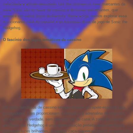
velocidade e atitude descolada. Um dos momentos mais marcantes da
série Sonic são as fases de cassino e de temas semelhantes, que
aparece em vários jogos da franquia. Neste artigo, vamos explorar essa
emocionante zona do cassino e as principais dicas de jogo de Sonic the
Hedgehog.
O fascínio dos jogos temáticos de cassino
Os jogos temáticos de cassino sempre tiveram um apelo especial para
os jogadores. Eles proporcionam a emoção e a adrenalina de estar em
um cassino de verdade, sem precisar sair de casa. A zona do cassino
em Sonic the Hedgehog é uma representação perfeita desse ambiente,
com suas luzes brilhantes, máquinas caça-níqueis piscantes e mesas de