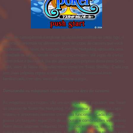
Antes de começarmos a explorar as dicas específicas de cada jogo, é
importante entender os diferentes tipos de jogos de cassino que você
encontrará nas fases de cassino. Sonic the Hedgehog apresenta uma
variedade de jogos, desde máquinas caça-níqueis até jogos de cartas
como poker e blackjack (há até alguns jogos próprios disso para Sonic
Cafe, além de fases inspiradas nisso como em Sonic Shuffle). Cada jogo
tem suas próprias regras e estratégias, então é essencial estar
familiarizado com eles antes de começar a jogar.
Dominando as máquinas caça-níqueis na área do cassino
As máquinas caça-níqueis são um dos jogos mais populares nas fases
de cassino de Sonic the Hedgehog. Para dominar as máquinas caça-
níqueis, é importante entender como elas funcionam. Cada máquina
possui um conjunto específico de símbolos e combinações vencedoras.
Além disso, algumas máquinas têm recursos especiais, como rodadas
grátis e multiplicadores de ganhos. Fique de olho nesses recursos e use-