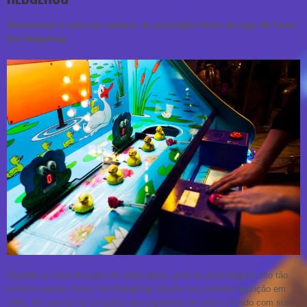
Dominando a zona do cassino: as principais dicas de jogo de Sonic
the Hedgehog
Quando se trata de jogos de video game, poucos personagens são tão
icônicos quanto Sonic the Hedgehog. Desde sua primeira aparição em
1991, ele cativou os corações dos jogadores de todo o mundo com sua