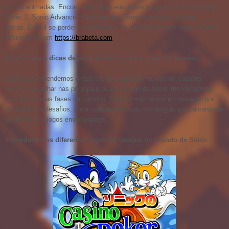
cartas animadas. Encontramos elas em diversos jogos, dentre os quais
Sonic 2, Sonic Advance, Sonic Heroes, Sonic Adventure, dentre
outras. É fácil se perder na diversão e na emoção desses jogos virtuais,
assim como em
https://brabeta.com
.
As principais dicas de jogo de Sonic para a zona do cassino
Agora que entendemos o fascínio dos jogos temáticos de cassino,
vamos mergulhar nas principais dicas de jogo de Sonic the Hedgehog
para dominar as fases de cassino. Sonic é um mestre em navegar por
obstáculos e desafios, e ele compartilha suas estratégias para alcançar a
vitória nestes jogos emocionantes.
Entendendo os diferentes jogos de cassino no mundo de Sonic