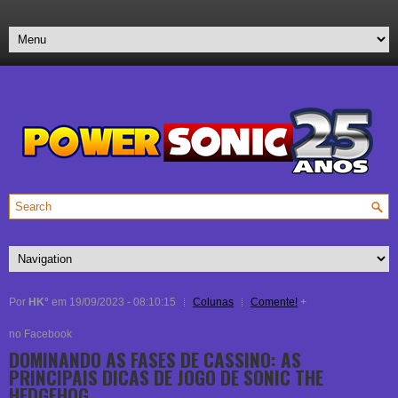
Por
HK°
em 19/09/2023 - 08:10:15
Colunas
Comente!
+
no Facebook
DOMINANDO AS FASES DE CASSINO: AS
PRINCIPAIS DICAS DE JOGO DE SONIC THE
HEDGEHOG