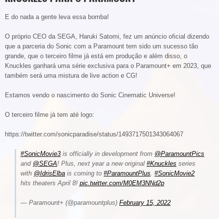
E do nada a gente leva essa bomba!
O próprio CEO da SEGA,
Haruki Satomi, fez um anúncio oficial dizendo
que a parceria do Sonic com a Paramount tem sido um sucesso tão
grande, que o terceiro filme já está em produção e além disso, o
Knuckles ganhará uma série exclusiva para o Paramount+ em 2023, que
também será uma mistura de live action e CG!
Estamos vendo o nascimento do Sonic Cinematic Universe!
O terceiro filme já tem até logo:
https://twitter.com/sonicparadise/status/1493717501343064067
#SonicMovie3
is officially in development from
@ParamountPics
and
@SEGA
! Plus, next year a new original
#Knuckles
series
with
@IdrisElba
is coming to
#ParamountPlus
.
#SonicMovie2
hits theaters April 8!
pic.twitter.com/M0EM3NNd2p
— Paramount+ (@paramountplus)
February 15, 2022