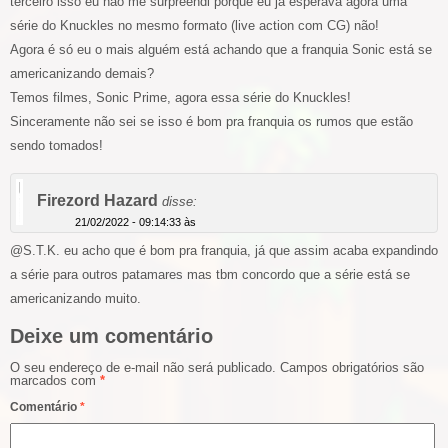
terceiro isso eu não me surpreendi porque eu já esperava agora uma
série do Knuckles no mesmo formato (live action com CG) não!
Agora é só eu o mais alguém está achando que a franquia Sonic está se
americanizando demais?
Temos filmes, Sonic Prime, agora essa série do Knuckles!
Sinceramente não sei se isso é bom pra franquia os rumos que estão
sendo tomados!
Firezord Hazard
disse:
21/02/2022 - 09:14:33 às
@S.T.K. eu acho que é bom pra franquia, já que assim acaba expandindo
a série para outros patamares mas tbm concordo que a série está se
americanizando muito.
Deixe um comentário
O seu endereço de e-mail não será publicado.
Campos obrigatórios são
marcados com
*
Comentário
*