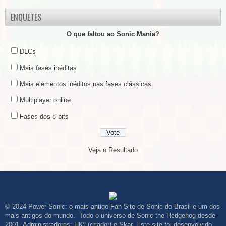
ENQUETES
O que faltou ao Sonic Mania?
DLCs
Mais fases inéditas
Mais elementos inéditos nas fases clássicas
Multiplayer online
Fases dos 8 bits
Veja o Resultado
© 2024 Power Sonic: o mais antigo Fan Site de Sonic do Brasil e um dos
mais antigos do mundo. Todo o universo de Sonic the Hedgehog desde
2001. Administradores: HKº (criador) e Skar. Este site foi desenvolvido