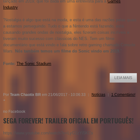
lançado em 2019, que foi dada em uma entrevista para a
Games
Industry
:
“Nostalgia é algo que está na moda, e esta é uma das razões pelas quais
a estamos perseguindo. Tudo o que a Nintendo está fazendo, está
causando grandes ondas de nostalgia, eles fizeram coisas incríveis e
tiveram muito sucesso com clássicos do NES. Tem um filme
documentário que está vindo e fala sobre retro gaming chamado Console
Wars.
Nós também temos um filme do Sonic vindo em 2019.
”
Fonte:
The Sonic Stadium
LEIA MAIS
Por
Team Chaotix BR
em 21/06/2017 - 10:06:33
Notícias
1 Comentário!
+
no Facebook
SEGA FOREVER! TRAILER OFICIAL EM PORTUGUÊS!
https://www.youtube.com/watch?v=LyG1zYi5KCs