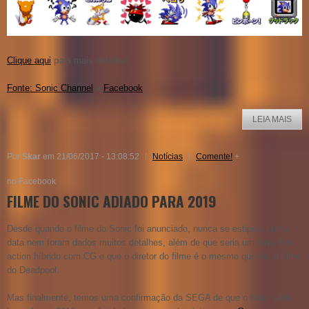
Clique aqui
para mais detalhes.
Fonte: Sonic Channel
e
Facebook
LEIA MAIS
Por
Skar
em 21/06/2017 - 13:08:52
Notícias
Comente!
+
no Facebook
FILME DO SONIC ADIADO PARA 2019
Desde quando o filme do Sonic foi anunciado, nunca se estipulou uma
data nem foram dados muitos detalhes, além de que seria um filme live
action híbrido com CG e que o diretor do filme é o mesmo que fez o filme
do Deadpool.
Mas finalmente, temos uma confirmação da SEGA de que o filme será