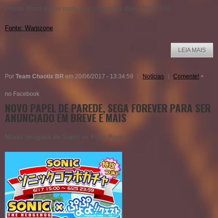
Depois disso só me resta uma coisa para dizer: SEGAAA!
Fonte: Warpzone
LEIA MAIS
Por
Team Chaotix BR
em 20/06/2017 - 13:34:59
Notícias
Comente!
+
no Facebook
NOVO PAPEL DE PAREDE, SEGA FOREVER PARA SER
ANUNCIADO EM BREVE E MAIS
Novas imagens de Sonic vs Puyo Puyo