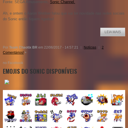
Fonte: SEGA Amusements,
Sonic Channel.
Ah, e ontem o Aaron Webber falou que vai ter novidade nas redes sociais
do Sonic então fiquem ligados!
LEIA MAIS
Por
Team Chaotix BR
em 22/06/2017 - 14:57:21
Notícias
2
Comentários!
+
no Facebook
EMOJIS DO SONIC DISPONÍVEIS