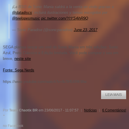
¡La BSO de Sonic Mania saldrá a la venta en vinilo gracias a
@datadiscs
! incluirá ilustraciones y temas escogidos por
@teelopesmusic
pic.twitter.com/YtYS4jhR9Q
— Sonic Paradise (@sonicparadise)
June 23, 2017
SEGA planeja lançar um vinil do Sonic Mania em três edições: Sonic
Azul, Preto Clássico e Edição limitada. Você pode comprar o seu em
breve,
neste site
.
Fonte: Sega Nerds
https://www.youtube.com/watch?v=lb7lH5XRKWw
LEIA MAIS
Por
Team Chaotix BR
em 23/06/2017 - 11:07:57
Notícias
6 Comentários!
+
no Facebook