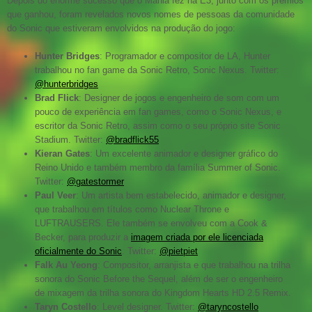
Depois do enorme sucesso que o Mania fez na E3, junto com os prêmios
que ganhou, foram revelados novos nomes de pessoas da comunidade
do Sonic que estiveram envolvidos na produção do jogo:
Hunter Bridges
: Programador e compositor de LA, Hunter
trabalhou no fan game da Sonic Retro, Sonic Nexus. Twitter:
@hunterbridges
Brad Flick
: Designer de jogos e engenheiro de som com um
pouco de experiência em fan games, como o Sonic Nexus, e
escritor da Sonic Retro, assim como o seu próprio site Sonic
Stadium. Twitter:
@bradflick55
Kieran Gates
: Um excelente animador e designer gráfico do
Reino Unido e também membro da família Summer of Sonic.
Twitter:
@gatestormer
Paul Veer
: Um artista bem estabelecido, animador e designer,
que trabalhou em títulos como Nuclear Throne e
LUFTRAUSERS. Ele também se envolveu com a Cook &
Becker, para produzir a
imagem criada por ele licenciada
oficialmente do Sonic
. Twitter:
@pietpiet
Falk Au Yeong
: Compositor, arranjista e que trabalhou na trilha
sonora do Sonic Before the Sequel, além de ser o engenheiro
de mixagem da trilha sonora do Kingdom Hearts HD 2.5 Remix.
Taryn Costello
: Level designer. Twitter:
@taryncostello