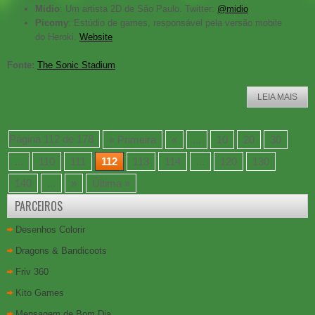
Midio
: Um artista 2D de São Paulo. Twitter:
@midio
Picomy
: Estúdio de games, responsável pela versão mobile
do Heroki.
Website
Fonte:
The Sonic Stadium
LEIA MAIS
Página 112 de 178
« Primeira
«
...
10
20
30
...
110
111
112
113
114
...
120
130
140
...
»
Última »
PARCEIROS
Desenhos Colorir
Dragons & Bandicoots
Friv 360
Kito Games
Mensagem de Bom Dia