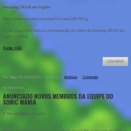
Amazing SEGA em Inglês
https://www.youtube.com/watch?v=auuC4B-PKCg
A IGN (que ironia) lançou uma tradução do vídeo da Amazing SEGA em
inglês. Confira!
Fonte: IGN
LEIA MAIS
Por
Skar
em 16/06/2017 - 11:34:29
Notícias
Comente!
+
no Facebook
ANUNCIADO NOVOS MEMBROS DA EQUIPE DO
SONIC MANIA
E tem brasileiro no meio!