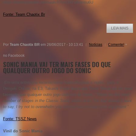
https://www.youtube.com/watch?v=CHYw16xmu6U
Fonte: Team Chaotix Br
LEIA MAIS
Por
Team Chaotix BR
em 26/06/2017 - 10:13:41
Notícias
Comente!
+
no Facebook
SONIC MANIA VAI TER MAIS FASES DO QUE
QUALQUER OUTRO JOGO DO SONIC
Em uma entrevista recentemente traduzida para o inglês, para o
Dengeki Online, na E3, Takashi Izuka disse que Sonic Mania vai ter mais
fases do que qualquer outro jogo clássico do Sonic. “
There are the most
number of stages in the Classic Sonic series ever. For that reason I want
to say, I try not to overwhelm you so much as to keep your enjoyment.
”
Fonte: TSSZ News
Vinil do Sonic Mania