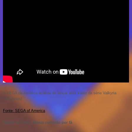
A SEGA da América acabou de lançar este trailer da série Valkyria
Chronicles!
Fonte: SEGA of America
Trailer de Sonic Mania colorido por fã