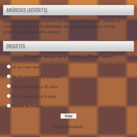
ANÚNCIOS (ADVERTS)
Ajude nosso site a se manter! Anuncie na Power Sonic. Solicite a
cotação de preços e modalidades de anúncios no nosso e-mail
powersonic@powersonic.com.br
ENQUETES
Há quanto tempo você conhece a Power Sonic?
15 ou mais anos
De 10 (incluindo) a 15 anos
De 5 (incluindo) a 10 anos
De 3 (incluindo) a 5 anos
Menos de 3 anos
Veja o Resultado