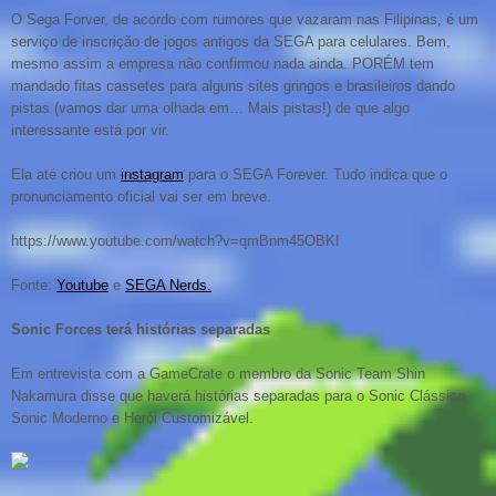
O Sega Forver, de acordo com rumores que vazaram nas Filipinas, é um
serviço de inscrição de jogos antigos da SEGA para celulares. Bem,
mesmo assim a empresa não confirmou nada ainda. PORÉM tem
mandado fitas cassetes para alguns sites gringos e brasileiros dando
pistas (vamos dar uma olhada em… Mais pistas!) de que algo
interessante está por vir.
Ela até criou um
instagram
para o SEGA Forever. Tudo indica que o
pronunciamento oficial vai ser em breve.
https://www.youtube.com/watch?v=qmBnm45OBKI
Fonte:
Youtube
e
SEGA Nerds.
Sonic Forces terá histórias separadas
Em entrevista com a GameCrate o membro da Sonic Team Shin
Nakamura disse que haverá histórias separadas para o Sonic Clássico,
Sonic Moderno e Herói Customizável.