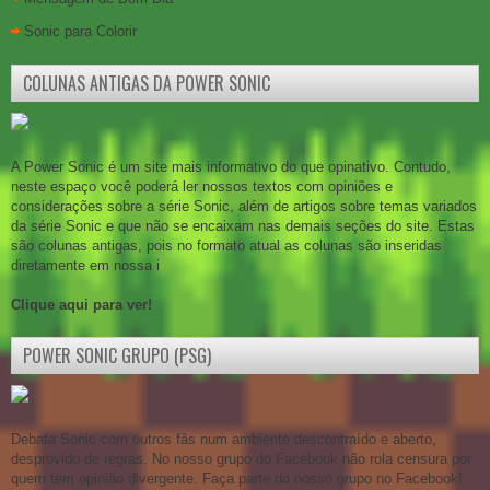
Sonic para Colorir
COLUNAS ANTIGAS DA POWER SONIC
A Power Sonic é um site mais informativo do que opinativo. Contudo,
neste espaço você poderá ler nossos textos com opiniões e
considerações sobre a série Sonic, além de artigos sobre temas variados
da série Sonic e que não se encaixam nas demais seções do site. Estas
são colunas antigas, pois no formato atual as colunas são inseridas
diretamente em nossa i
Clique aqui para ver!
POWER SONIC GRUPO (PSG)
Debata Sonic com outros fãs num ambiente descontraído e aberto,
desprovido de regras. No nosso grupo do Facebook não rola censura por
quem tem opinião divergente. Faça parte do nosso grupo no Facebook!