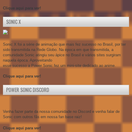
Clique aqui para ver!
SONIC X
Sonic X foi a série de animação que mais fez sucesso no Brasil, por ter
sido transmitida na Rede Globo. Na época em que transmitida, a
comunidade Sonic atingiu seu ápice no Brasil e vários sites surgiram
naquela época. Aproveitando
esse sucesso a Power Sonic fez um mini-site dedicado ao anime.
Clique aqui para ver!
POWER SONIC DISCORD
Venha fazer parte da nossa comunidade no Discord e venha falar de
Sonic com outros fãs em nossa fan base raiz!
Clique aqui para ver!