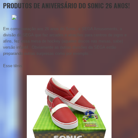
PRODUTOS DE ANIVERSÁRIO DO SONIC 26 ANOS!
Em comemoração aos 26 anos do Sonic, a SEGA Amusements, a
divisão da SEGA que faz arcades e atrações para centros de jogos e
afins, fez essa mesa de hockey (aqueles discos nas mesas, sabe)
versão infantil. Obviamente as outras divisões da SEGA estão
preparando outras surpresas como por exemplo…
Esse tênis: