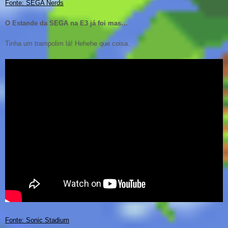
Fonte: SEGA Nerds
O Estande da SEGA na E3 já foi mas…
Tinha um trampolim lá! Hehehe que coisa.
Fonte: Sonic Stadium