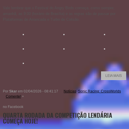
Vale lembrar que o Festival do Angry Birds começa, como sempre,
amanhã, as 9:00 (horário de Brasília) e as regras são de passar por
Plataformas de Arrancada e Turbo de Colisão.
LEIA MAIS
Por
Skar
em 02/04/2026 - 08:41:17
Notícias
,
Sonic Racing: CrossWorlds
Comente!
+
no Facebook
QUARTA RODADA DA COMPETIÇÃO LENDÁRIA
COMEÇA HOJE!