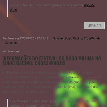
— Sonic Racing: CrossWorlds (@RaceCrossWorlds)
April 27,
2026
LEIA MAIS
Por
Skar
em 27/04/2026 - 17:51:43
Notícias
,
Sonic Racing: CrossWorlds
Comente!
+
no Facebook
INFORMAÇÕES DO FESTIVAL DO GORO MAJIMA NO
SONIC RACING: CROSSWORLDS
E chegamos a mais uma semana com direito a Festival no Sonic
Racing: CrossWorlds, que coincidentemente também é a semana onde
acontecerá o fim de semana onde o jogo estará de graça para jogar na
Steam! O Festival do
Goro Majima (Captain Majima)
, acontecerá dos
dias 30 de Abril até 03 de Maio.
Goro Majima (Captain Majima) will be joining the game in Free
Update #8, available April 29th.