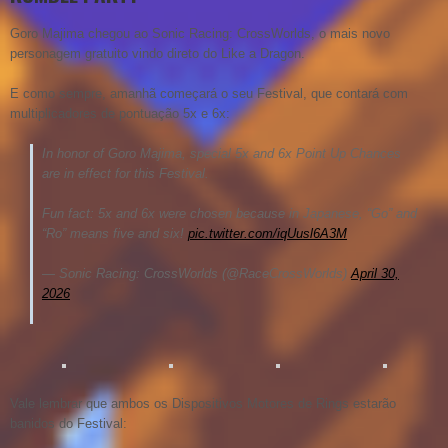
Goro Majima
chegou ao Sonic Racing: CrossWorlds, o mais novo
personagem gratuito vindo direto do Like a Dragon.
E como sempre, amanhã começará o seu Festival, que contará com
multiplicadores de pontuação 5x e 6x:
In honor of Goro Majima, special 5x and 6x Point Up Chances
are in effect for this Festival.
Fun fact: 5x and 6x were chosen because in Japanese, “Go” and
“Ro” means five and six!
pic.twitter.com/iqUusl6A3M
— Sonic Racing: CrossWorlds (@RaceCrossWorlds)
April 30,
2026
Vale lembrar que ambos os Dispositivos Motores de Rings estarão
banidos do Festival: