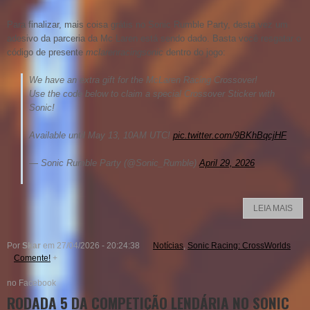
Para finalizar, mais coisa grátis no Sonic Rumble Party, desta vez um
adesivo da parceria da Mc Laren está sendo dado. Basta você resgatar o
código de presente
mclarenracingsonic
dentro do jogo:
We have an extra gift for the McLaren Racing Crossover!
Use the code below to claim a special Crossover Sticker with
Sonic!
Available until May 13, 10AM UTC!
pic.twitter.com/9BKhBqcjHF
— Sonic Rumble Party (@Sonic_Rumble)
April 29, 2026
LEIA MAIS
Por
Skar
em 27/04/2026 - 20:24:38
Notícias
,
Sonic Racing: CrossWorlds
Comente!
+
no Facebook
RODADA 5 DA COMPETIÇÃO LENDÁRIA NO SONIC