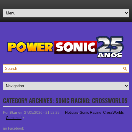
CATEGORY ARCHIVES:
SONIC RACING: CROSSWORLDS
Por
Skar
em 27/05/2026 - 21:52:29
Notícias
,
Sonic Racing: CrossWorlds
Comente!
+
no Facebook