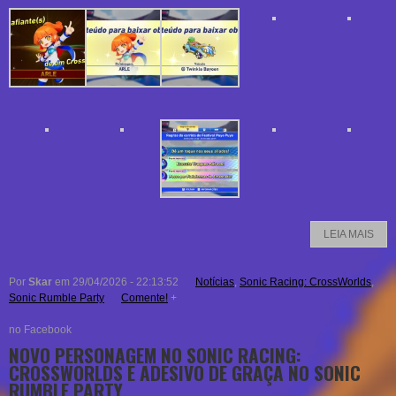
LEIA MAIS
Por
Skar
em 29/04/2026 - 22:13:52
Notícias
,
Sonic Racing: CrossWorlds
,
Sonic Rumble Party
Comente!
+
no Facebook
NOVO PERSONAGEM NO SONIC RACING:
CROSSWORLDS E ADESIVO DE GRAÇA NO SONIC
RUMBLE PARTY