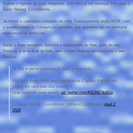
Podem ir ligando as suas máquinas, pois Abril já vai começar forte para o
Sonic Racing: CrossWorlds.
Já temos o calendário completo do mês. Começaremos ainda HOJE com
a quarta rodada da Competição Lendária, que aparenta não ter nenhuma
regra especial desta vez.
Daqui a duas semanas, teremos o lançamento do Red, junto do seu
Festival, e lá no final do mês, vem o Goro Majima, também com o seu
Festival.
📅 The in‑game schedule for April is now live!
Red from Angry Birds and Goro Majima (Captain Majima) are
joining the race later this month!
Stay tuned for more details!
pic.twitter.com/KG2NENu6Go
— Sonic Racing: CrossWorlds (@RaceCrossWorlds)
April 2,
2026