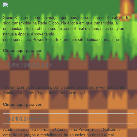
Sonic X foi a série de animação que mais fez sucesso no Brasil, por ter
sido transmitida na Rede Globo. Na época em que transmitida, a
comunidade Sonic atingiu seu ápice no Brasil e vários sites surgiram
naquela época. Aproveitando
esse sucesso a Power Sonic fez um mini-site dedicado ao anime.
Clique aqui para ver!
POWER SONIC DISCORD
Venha fazer parte da nossa comunidade no Discord e venha falar de
Sonic com outros fãs em nossa fan base raiz!
Clique aqui para ver!
ANÚNCIOS (ADVERTS)
Ajude nosso site a se manter! Anuncie na Power Sonic. Solicite a
cotação de preços e modalidades de anúncios no nosso e-mail