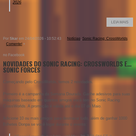
2026
LEIA MAIS
Por
Skar
em 24/04/2026 - 10:52:43
Notícias
,
Sonic Racing: CrossWorlds
Comente!
+
no Facebook
NOVIDADES DO SONIC RACING: CROSSWORLDS E…
SONIC FORCES
Começando pelo CrossWorlds, temos 2 novidades.
Primeiro é a campanha da Semana Dourada. Ganhe adesivos para suas
máquinas baseado em quantos amigos você tem no Sonic Racing:
CrossWorlds. A promoção é válida até o dia 07 de Maio.
Adicione 10 ou mais amigos para destravar tudo, além de ganhar 1000
Bilhetes Donpa se você logar durante o evento: