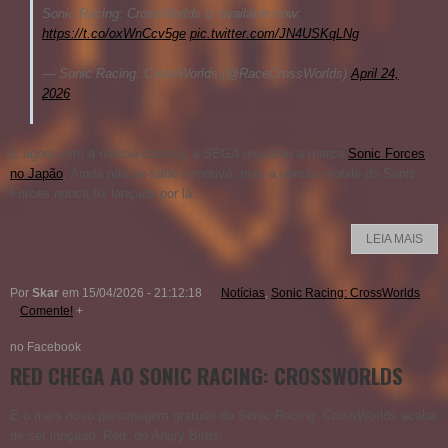
Sonic Racing: CrossWorlds is available now:
https://t.co/oxWnCcv5ge
pic.twitter.com/JN4USKqLNg
— Sonic Racing: CrossWorlds (@RaceCrossWorlds)
April 24,
2026
E agora vem a notícia curiosa, a SEGA registrou a marca
Sonic Forces
no Japão
. Ainda não se sabe o motivo, mas a versão mobile do Sonic
Forces nunca foi lançada por lá.
LEIA MAIS
Por
Skar
em 15/04/2026 - 21:12:18
Notícias
,
Sonic Racing: CrossWorlds
Comente!
+
no Facebook
RED CHEGA AO SONIC RACING: CROSSWORLDS
E o mais novo personagem gratuito do Sonic Racing: CrossWorlds acaba
de ser lançado: Red, do Angry Birds!