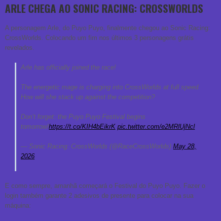
ARLE CHEGA AO SONIC RACING: CROSSWORLDS
A personagem Arle, do Puyo Puyo, finalmente chegou ao Sonic Racing:
CrossWorlds. Colocando um fim nos últimos 3 personagens grátis
revelados.
Arle has officially joined the race!
The energetic mage is charging into CrossWorlds at full speed.
How will she stack up against the competition?
Don’t forget: the Puyo Puyo Festival begins
tomorrow!
https://t.co/KIH4bEikrK
pic.twitter.com/e2MRlUjNcl
— Sonic Racing: CrossWorlds (@RaceCrossWorlds)
May 28,
2026
E como sempre, amanhã começará o Festival do Puyo Puyo. Fazer o
login também garante 2 adesivos de presente para colocar na sua
máquina: