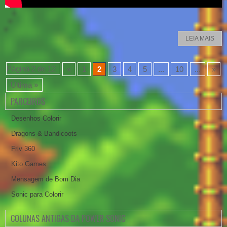
LEIA MAIS
Página 2 de 12
«
1
2
3
4
5
...
10
...
»
Última »
PARCEIROS
Desenhos Colorir
Dragons & Bandicoots
Friv 360
Kito Games
Mensagem de Bom Dia
Sonic para Colorir
COLUNAS ANTIGAS DA POWER SONIC