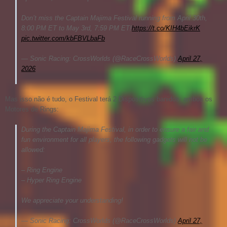
Don’t miss the Captain Majima Festival running from April 30th,
8:00 PM ET to May 3rd, 7:59 PM ET!
https://t.co/KIH4bEikrK
pic.twitter.com/kbFBVLbaFb
— Sonic Racing: CrossWorlds (@RaceCrossWorlds)
April 27,
2026
Mas isso não é tudo, o Festival terá 2 Dispositivos banidos: ambos os
Motores de Rings:
During the Captain Majima Festival, in order to ensure a fair and
fun environment for all players, the following gadgets will not be
allowed:
– Ring Engine
– Hyper Ring Engine
We appreciate your understanding!
— Sonic Racing: CrossWorlds (@RaceCrossWorlds)
April 27,