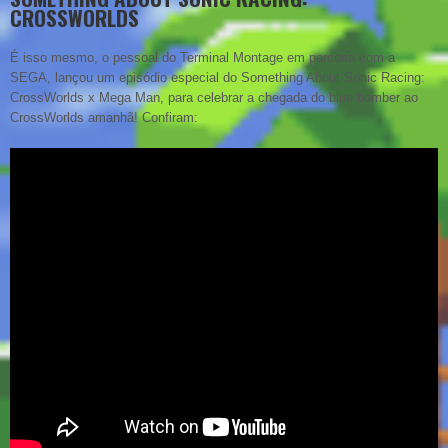
CROSSWORLDS
É isso mesmo, o pessoal do Terminal Montage em parceria com a
SEGA, lançou um episódio especial do Something About Sonic Racing:
CrossWorlds x Mega Man, para celebrar a chegada do blue bomber ao
CrossWorlds amanhã! Confiram: