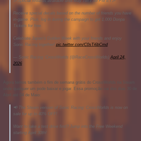
🎉Special rewards available until May 7th 7:59 PM ET🎉
Receive special decals based on the number of friends you have
in-game. Plus, log in during the campaign to get 1,000 Donpa
Tickets for free.
Celebrate Japan’s Golden Week with your friends and enjoy
Sonic Racing together!
pic.twitter.com/C0sTi6bCmd
— Sonic Racing: CrossWorlds (@RaceCrossWorlds)
April 24,
2026
Agora temos também o fim de semana grátis do CrossWorlds na Steam
onde qualquer um pode baixar e jogar. Essa promoção vai dos dias 30 de
Abril até 04 de Maio:
📢 The Steam version of Sonic Racing: CrossWorlds is now on
sale for up to 40% OFF!
Want to take a test drive first? Jump into the Free Weekend
starting April 30th!