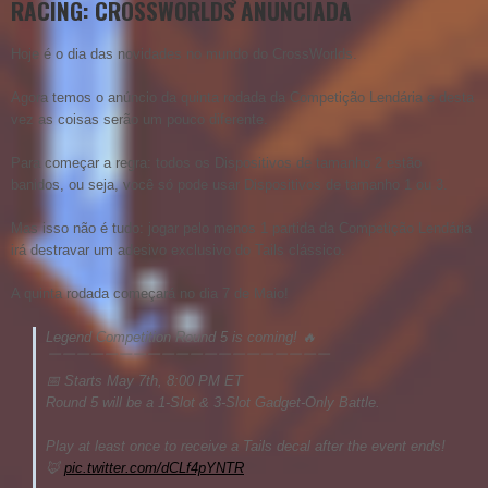
RACING: CROSSWORLDS ANUNCIADA
Hoje é o dia das novidades no mundo do CrossWorlds.
Agora temos o anúncio da quinta rodada da Competição Lendária e desta
vez as coisas serão um pouco diferente.
Para começar a regra: todos os Dispositivos de tamanho 2 estão
banidos, ou seja, você só pode usar Dispositivos de tamanho 1 ou 3.
Mas isso não é tudo: jogar pelo menos 1 partida da Competição Lendária
irá destravar um adesivo exclusivo do Tails clássico.
A quinta rodada começará no dia 7 de Maio!
Legend Competition Round 5 is coming! 🔥
￣￣￣￣￣￣￣￣￣￣￣￣￣￣￣￣￣￣￣￣
📅 Starts May 7th, 8:00 PM ET
Round 5 will be a 1-Slot & 3-Slot Gadget-Only Battle.
Play at least once to receive a Tails decal after the event ends!
🦊
pic.twitter.com/dCLf4pYNTR