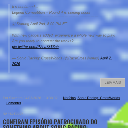
It’s confirmed…
Legend Competition – Round 4 is coming soon!
￣￣￣￣￣￣￣￣￣￣￣￣￣￣￣￣￣￣￣￣￣￣￣
🗓️ Starting April 2nd, 8:00 PM ET
With new gadgets added, experience a whole new way to play!
Are you ready to conquer the tracks?
pic.twitter.com/PZLa73T3nh
— Sonic Racing: CrossWorlds (@RaceCrossWorlds)
April 2,
2026
LEIA MAIS
Por
Skar
em 24/03/2026 - 13:38:02
Notícias
,
Sonic Racing: CrossWorlds
Comente!
+
no Facebook
CONFIRAM EPISÓDIO PATROCINADO DO
SOMETHING ABOUT SONIC RACING: