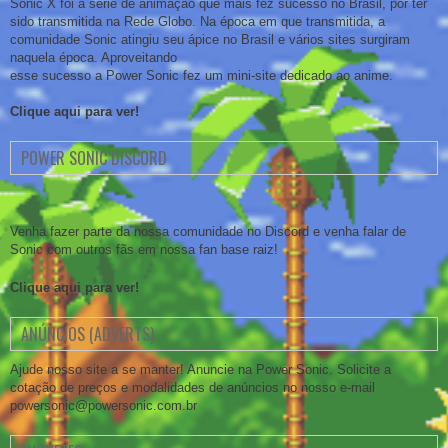
Sonic X foi a série de animação que mais fez sucesso no Brasil, por ter
sido transmitida na Rede Globo. Na época em que transmitida, a
comunidade Sonic atingiu seu ápice no Brasil e vários sites surgiram
naquela época. Aproveitando
esse sucesso a Power Sonic fez um mini-site dedicado ao anime.
Clique aqui para ver!
POWER SONIC DISCORD
Venha fazer parte da nossa comunidade no Discord e venha falar de
Sonic com outros fãs em nossa fan base raiz!
Clique aqui para ver!
ANÚNCIOS (ADVERTS)
Ajude nosso site a se manter! Anuncie na Power Sonic. Solicite a
cotação de preços e modalidades de anúncios no nosso e-mail
powersonic@powersonic.com.br