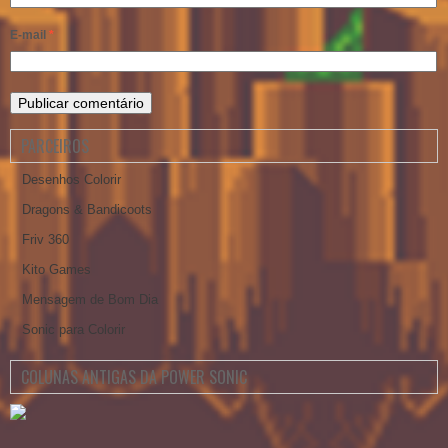
E-mail
*
PARCEIROS
Desenhos Colorir
Dragons & Bandicoots
Friv 360
Kito Games
Mensagem de Bom Dia
Sonic para Colorir
COLUNAS ANTIGAS DA POWER SONIC