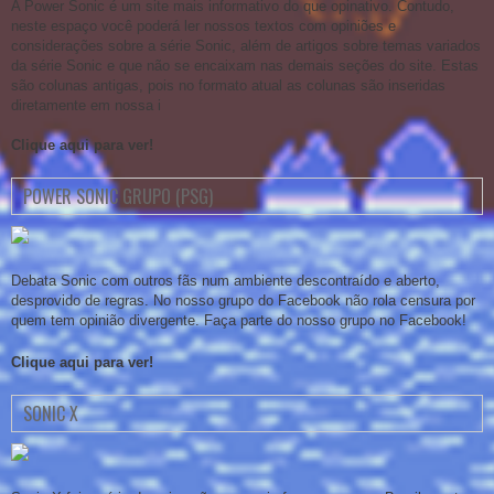
A Power Sonic é um site mais informativo do que opinativo. Contudo,
neste espaço você poderá ler nossos textos com opiniões e
considerações sobre a série Sonic, além de artigos sobre temas variados
da série Sonic e que não se encaixam nas demais seções do site. Estas
são colunas antigas, pois no formato atual as colunas são inseridas
diretamente em nossa i
Clique aqui para ver!
POWER SONIC GRUPO (PSG)
Debata Sonic com outros fãs num ambiente descontraído e aberto,
desprovido de regras. No nosso grupo do Facebook não rola censura por
quem tem opinião divergente. Faça parte do nosso grupo no Facebook!
Clique aqui para ver!
SONIC X