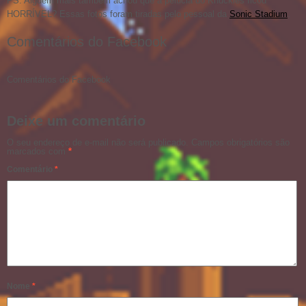
PS: Alguém mais também achou que a pelúcia do Knuckles ficou
HORRÍVEL? Essas fotos foram tiradas pelo pessoal da
Sonic Stadium
.
Comentários do Facebook
Comentários do Facebook
Deixe um comentário
O seu endereço de e-mail não será publicado.
Campos obrigatórios são
marcados com
*
Comentário
*
Nome
*