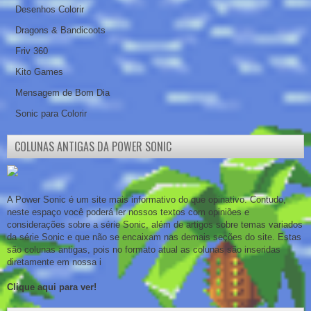
Desenhos Colorir
Dragons & Bandicoots
Friv 360
Kito Games
Mensagem de Bom Dia
Sonic para Colorir
COLUNAS ANTIGAS DA POWER SONIC
A Power Sonic é um site mais informativo do que opinativo. Contudo,
neste espaço você poderá ler nossos textos com opiniões e
considerações sobre a série Sonic, além de artigos sobre temas variados
da série Sonic e que não se encaixam nas demais seções do site. Estas
são colunas antigas, pois no formato atual as colunas são inseridas
diretamente em nossa i
Clique aqui para ver!