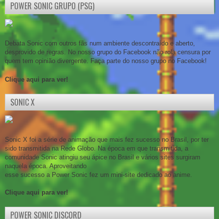
POWER SONIC GRUPO (PSG)
Debata Sonic com outros fãs num ambiente descontraído e aberto,
desprovido de regras. No nosso grupo do Facebook não rola censura por
quem tem opinião divergente. Faça parte do nosso grupo no Facebook!
Clique aqui para ver!
SONIC X
Sonic X foi a série de animação que mais fez sucesso no Brasil, por ter
sido transmitida na Rede Globo. Na época em que transmitida, a
comunidade Sonic atingiu seu ápice no Brasil e vários sites surgiram
naquela época. Aproveitando
esse sucesso a Power Sonic fez um mini-site dedicado ao anime.
Clique aqui para ver!
POWER SONIC DISCORD