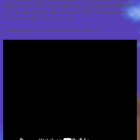
grande anúncio do filme, mas tirando isso, pouca coisa foi revelada do
jogo, que está prometido para novembro de 2014. Confira abaixo um
pouco do que rolou entre ontem e hoje.
1. Gameplay longo de Sonic Boom, Rise of Lyric