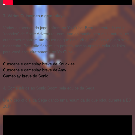
3. Várias Cutscenes e gameplays
Várias cutscenes do jogo caíram no YouTube. Bem diferente do estilo
“robótico” de Sonic Adventure, com uma animação bem mais natural, as
cutscenes mostram um pouco do que deve vir a ser o jogo e quem sabe
o desenho. Para não ficar muito pesado, vamos apenas colar os links
para você abrir diretamente no YouTube.
Cutscene e gameplay breve de Knuckles
Cutscene e gameplay breve de Amy
Gameplay breve do Sonic
4. Comentários ao Sonic Boom pela equipe da Sega
Um vídeo oficial da Sega dando uma resumida do que rolou durante a E3
2014: