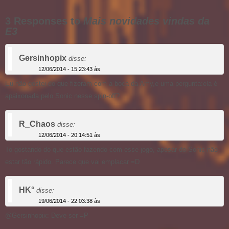
3 Responses to
Mais novidades vindas da
E3
Gersinhopix
disse:
12/06/2014 - 15:23:43 às
Eu não gostei do que fizeram com a boca da Amy,e uma pergunta:ela é
apaixonada pelo Sonic nesse spin-off?
R_Chaos
disse:
12/06/2014 - 20:14:51 às
To gostando do que estão fazendo com esse jogo, apesar do Sonic não
estar tão rápido. Parece que vai emplacar =D
HK°
disse:
19/06/2014 - 22:03:38 às
@Gersinhopix: Deve ser =P