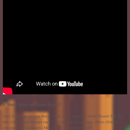
5. Metal Sonic em Sonic Boom?
Sim! Especula-se que Metal Sonic pode estar em Sonic Boom! Em um
dos vídeos que rolaram na E3, o trailer oficial do jogo, olhos clínicos
conseguiram localizar o Metal Sonic no trailer do 3DS: