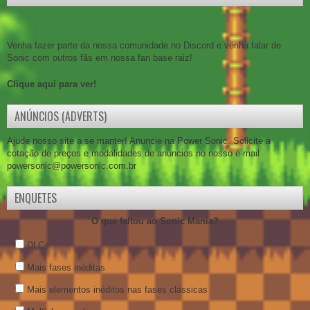
Venha fazer parte da nossa comunidade no Discord e venha falar de
Sonic com outros fãs em nossa fan base raiz!
Clique aqui para ver!
ANÚNCIOS (ADVERTS)
Ajude nosso site a se manter! Anuncie na Power Sonic. Solicite a
cotação de preços e modalidades de anúncios no nosso e-mail
powersonic@powersonic.com.br
ENQUETES
O que faltou ao Sonic Mania?
DLCs
Mais fases inéditas
Mais elementos inéditos nas fases clássicas