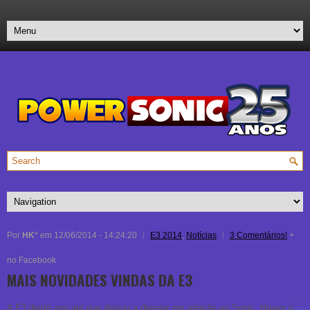
Por
HK°
em 12/06/2014 - 14:24:20
E3 2014
,
Notícias
3 Comentários!
+
no Facebook
MAIS NOVIDADES VINDAS DA E3
A E3 deste ano até que deixou a desejar em relação ao Sonic. Houve o