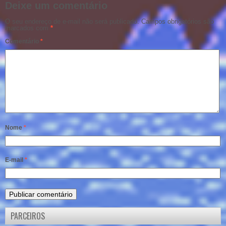
Deixe um comentário
O seu endereço de e-mail não será publicado.
Campos obrigatórios são
marcados com
*
Comentário
*
Nome
*
E-mail
*
PARCEIROS