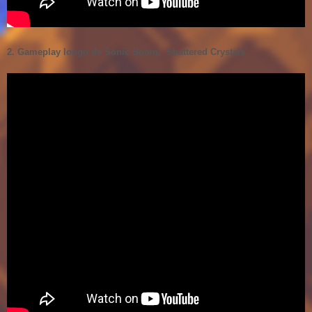
2. Gameplay longo de Sonic Boom, Shattered Crystals