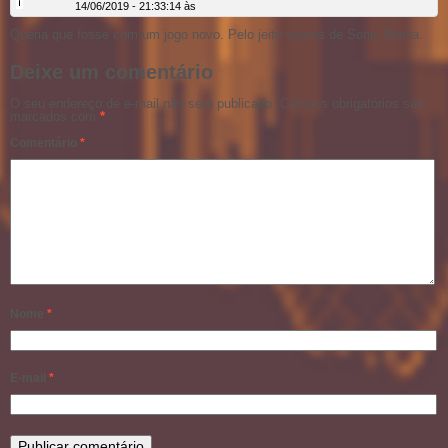
14/06/2019 - 21:33:14 às
Queria que fosse com um jogo novo. Pelo jeito vamos de Sonic Mania.
Deixe um comentário
O seu endereço de e-mail não será publicado.
Campos obrigatórios são
marcados com
*
Comentário
*
Nome
*
E-mail
*