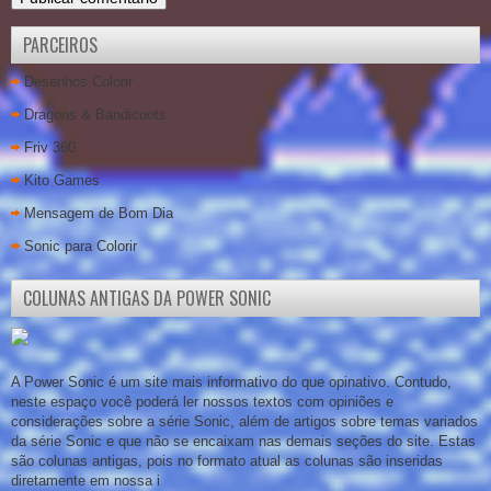
PARCEIROS
Desenhos Colorir
Dragons & Bandicoots
Friv 360
Kito Games
Mensagem de Bom Dia
Sonic para Colorir
COLUNAS ANTIGAS DA POWER SONIC
A Power Sonic é um site mais informativo do que opinativo. Contudo,
neste espaço você poderá ler nossos textos com opiniões e
considerações sobre a série Sonic, além de artigos sobre temas variados
da série Sonic e que não se encaixam nas demais seções do site. Estas
são colunas antigas, pois no formato atual as colunas são inseridas
diretamente em nossa i