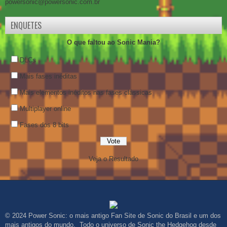
powersonic@powersonic.com.br
ENQUETES
O que faltou ao Sonic Mania?
DLCs
Mais fases inéditas
Mais elementos inéditos nas fases clássicas
Multiplayer online
Fases dos 8 bits
Veja o Resultado
© 2024 Power Sonic: o mais antigo Fan Site de Sonic do Brasil e um dos
mais antigos do mundo. Todo o universo de Sonic the Hedgehog desde