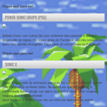
Clique aqui para ver!
POWER SONIC GRUPO (PSG)
Debata Sonic com outros fãs num ambiente descontraído e aberto,
desprovido de regras. No nosso grupo do Facebook não rola censura por
quem tem opinião divergente. Faça parte do nosso grupo no Facebook!
Clique aqui para ver!
SONIC X
Sonic X foi a série de animação que mais fez sucesso no Brasil, por ter
sido transmitida na Rede Globo. Na época em que transmitida, a
comunidade Sonic atingiu seu ápice no Brasil e vários sites surgiram
naquela época. Aproveitando
esse sucesso a Power Sonic fez um mini-site dedicado ao anime.