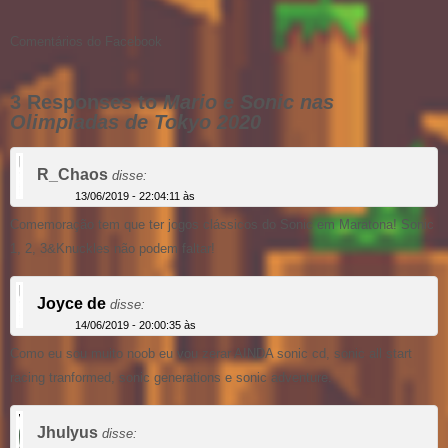
Comentários do Facebook
3 Responses to
Mario e Sonic nas
Olimpiadas de Tokyo 2020
R_Chaos
disse:
13/06/2019 - 22:04:11 às
Comemoração tem que ter jogos clássicos do Sonic em Maratona! Sonic
1, 2, 3&Knuckles não podem faltar!
Joyce de
disse:
14/06/2019 - 20:00:35 às
Como eu sou muito noob eu vou zerar AINDA sonic cd, sonic all start
racing tranformed, sonic generations e sonic adventure.
Jhulyus
disse: