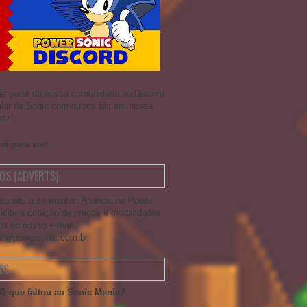
er parte da nossa comunidade no Discord
alar de Sonic com outros fãs em nossa
aiz!
ui para ver!
OS (ADVERTS)
so site a se manter! Anuncie na Power
licite a cotação de preços e modalidades
os no nosso e-mail
ic@powersonic.com.br
ES
O que faltou ao Sonic Mania?