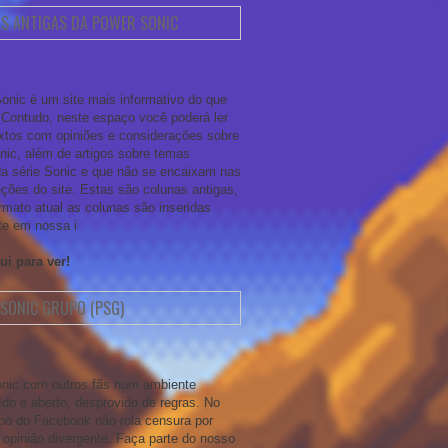
S ANTIGAS DA POWER SONIC
onic é um site mais informativo do que
. Contudo, neste espaço você poderá ler
xtos com opiniões e considerações sobre
onic, além de artigos sobre temas
da série Sonic e que não se encaixam nas
ções do site. Estas são colunas antigas,
rmato atual as colunas são inseridas
te em nossa i
ui para ver!
SONIC GRUPO (PSG)
nic com outros fãs num ambiente
ído e aberto, desprovido de regras. No
po do Facebook não rola censura por
opinião divergente. Faça parte do nosso