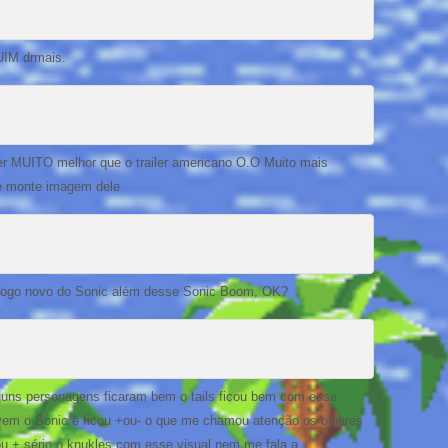
UIM drmais.
cer MUITO melhor que o trailer americano O.O Muito mais
se monte imagem dele
jogo novo do Sonic além desse Sonic Boom, OK?
guns personagens ficaram bem o tails ficou bem com esse
ovem o Sonic é ficou +ou- o que me chamou atenção os olhares
cou + sério o knukles com esse visual nem me fala a