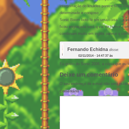
interpretação do knukles parece ficou m
determinado e corajoso
Sonic Boom boto fé em uma coisa… a série
ficou engraçada será q vai ter humor c
combinam muito em inglês parece q co
Fernando Echidna
disse:
02/11/2014 - 14:47:37 às
Eu gosto do Sonic 2006, a cópia que eu t
Deixe um comentário
O seu endereço de e-mail não será publi
Comentário
*