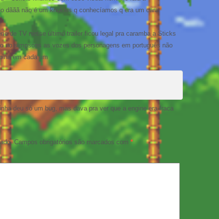
eio dããã não é um knukles q conhecíamos q era um cara
 de TV nesse último trailer ficou legal pra caramba a Sticks
omo no simpsons as vozes dos personagens em português não
mbina em cada um
inha deu só um bug, mas dava pra ver que a engine era fraca
cado.
Campos obrigatórios são marcados com
*