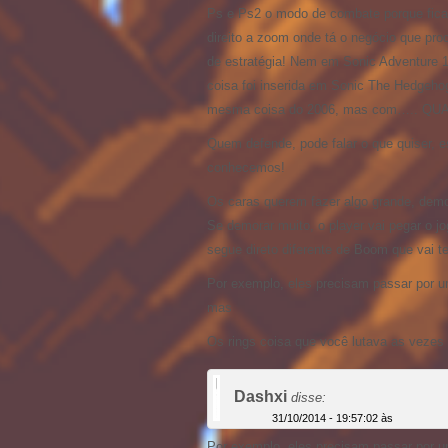
Ps e Ps2 o modo de combate porque fica
direito a zoom onde tá o negócio que pro
de estratégia! Nem em Sonic Adventure 1
coisa foi inserida em Sonic The Hedgehog
mesma coisa do 2006, mas com….. Q
Quem defende, pode falar o que quiser, 
conhecemos!
Os caras querem fazer algo grande, dem
Se demorar muito, o player vai pegar o jog
segue direto diferente de Boom que vai t
Por exemplo, eles precisam passar por u
mas
Os rings coisa que você lutava as vezes 
Dashxi
disse:
31/10/2014 - 19:57:02 às
Por exemplo, eles precisam passar por u