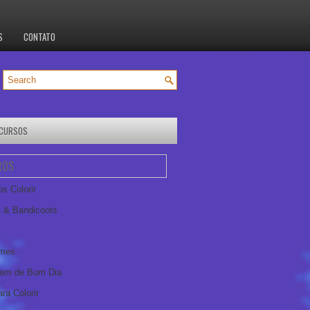
S
CONTATO
CURSOS
ROS
s Colorir
 & Bandicoots
ames
em de Bom Dia
ra Colorir