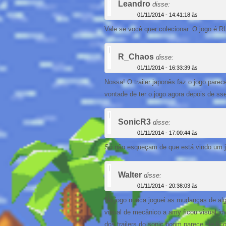
Leandro
disse:
01/11/2014 - 14:41:18 às
Vale se você quer colecionar. O jogo é R
R_Chaos
disse:
01/11/2014 - 16:33:39 às
Nossa! O trailer japonês faz o jogo pare
vontade de ter o jogo agora depois de s
SonicR3
disse:
01/11/2014 - 17:00:44 às
Só não esqueçam de que está vindo um 
Walter
disse:
01/11/2014 - 20:38:03 às
No jogo nunca joguei as mudanças de al
visual de mecânico a amy ficou visual j
dos trailers do sonic boom parece ele fi