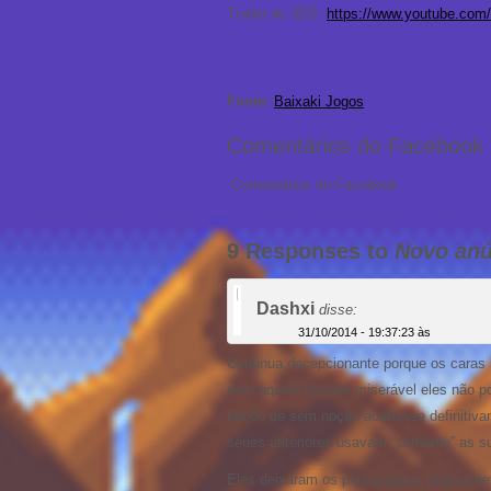
Trailer do 3DS:
https://www.youtube.co
Fonte:
Baixaki Jogos
Comentários do Facebook
Comentários do Facebook
9 Responses to
Novo anú
Dashxi
disse:
31/10/2014 - 19:37:23 às
Continua decepcionante porque os caras i
sem aquele chicote miserável eles não 
bando de sem noção acabasse definitiv
séries anteriores usavam “somente” as su
Eles deixaram os personagens praticame