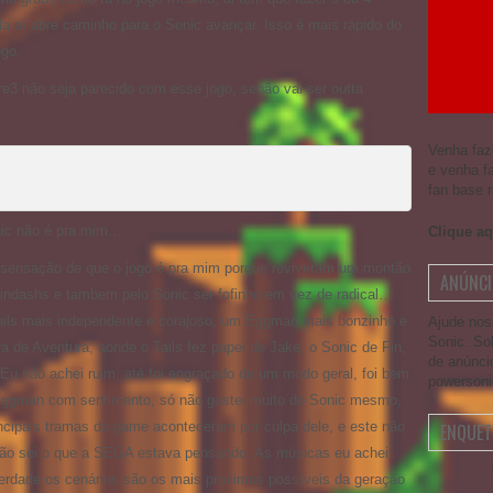
a aí abre caminho para o Sonic avançar. Isso é mais rápido do
ogo.
re3 não seja parecido com esse jogo, senão vai ser outta
Venha faz
e venha f
fan base r
nic não é pra mim…
Clique aq
a sensação de que o jogo é pra mim porque reviveram um montão
ANÚNCI
Spindashs e tambem pelo Sonic ser fofinho em vez de radical…
ails mais independente e corajoso, um Eggman mais bonzinho e
Ajude nos
Sonic. So
e Aventura, aonde o Tails fez papel de Jake, o Sonic de Fin,
de anúnci
u não achei ruim, até foi engraçado de um modo geral, foi bem
powerson
o Eggman com sentimento, só não gostei muito do Sonic mesmo,
incipais tramas do game aconteceram por culpa dele, e este não
ENQUET
Não sei o que a SEGA estava pensando. As músicas eu achei
verdade os cenários são os mais proximos possíveis da geração