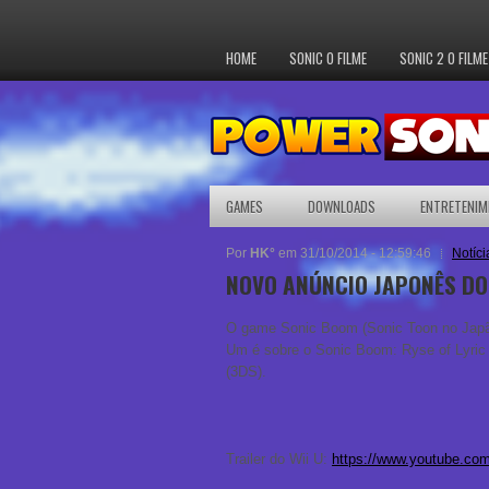
HOME
SONIC O FILME
SONIC 2 O FILME
GAMES
DOWNLOADS
ENTRETENIM
Por
HK°
em 31/10/2014 - 12:59:46
Notíci
NOVO ANÚNCIO JAPONÊS DO
O game Sonic Boom (Sonic Toon no Japão
Um é sobre o Sonic Boom: Ryse of Lyric (
(3DS).
Trailer do Wii U:
https://www.youtube.c