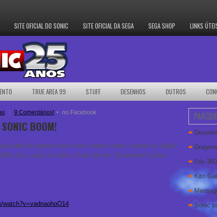
SITE OFICIAL DO SONIC
SITE OFICIAL DA SEGA
SEGA SHOP
LINKS ÚTEI
ENTO
TRUE AREA 99
STUFF
DESENHOS
OUTROS
CON
as
9 Comentários!
+
no Facebook
PARCEI
 SONIC BOOM!
Desenho
) acaba de ganhar dois novos trailers sobre o game no Japão.
Dragons
Wii U) e o outro é sobre o Sonic Boom: Sharttered Crystal
Friv 360
Kito G
Mensag
om/watch?v=vadnaohoO14
Sonic pa