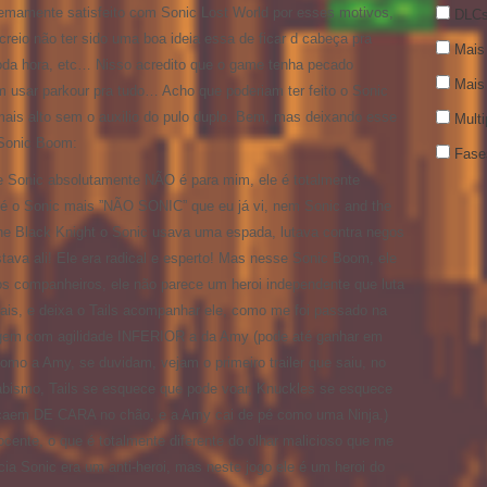
tremamente satisfeito com Sonic Lost World por esses motivos,
DLC
 creio não ter sido uma boa ideia essa de ficar d cabeça pra
Mais 
oda hora, etc… Nisso acredito que o game tenha pecado
Mais
m usar parkour pra tudo… Acho que poderiam ter feito o Sonic
mais alto sem o auxilio do pulo duplo. Bem, mas deixando esse
Multi
o Sonic Boom:
Fase
se Sonic absolutamente NÃO é para mim, ele é totalmente
, é o Sonic mais ”NÃO SONIC” que eu já vi, nem Sonic and the
the Black Knight o Sonic usava uma espada, lutava contra negos
ava ali! Ele era radical e esperto! Mas nesse Sonic Boom, ele
s companheiros, ele não parece um heroi independente que luta
mais, e deixa o Tails acompanhar ele, como me foi passado na
gem com agilidade INFERIOR a da Amy (pode até ganhar em
omo a Amy, se duvidam, vejam o primeiro trailer que saiu, no
bismo, Tails se esquece que pode voar, Knuckles se esquece
s caem DE CARA no chão, e a Amy cai de pé como uma Ninja.)
ocente, o que é totalmente diferente do olhar malicioso que me
cia Sonic era um anti-heroi, mas neste jogo ele é um heroi do