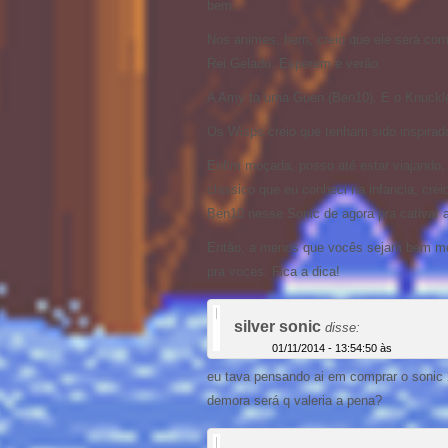
bem.
Nos animes, bem, creio que ele será com
Rei Gelado. Esperem e verão.
A Amy ta uma Guen (Ben10). E o Knuckles
Os Wisps creio que tenham sido inspi
Enfim moçada, posso até estar viajando
classico que eu conheci na infancia, cre
Ben10 nesse Sonic de agora pra cativar a
Então, a menos que vocês sejam bem men
pra voces. Fica a dica!
silver sonic
disse:
01/11/2014 - 13:54:50 às
eu tava pensando ai em comprar o sonic 
demora será q valeria a pena?