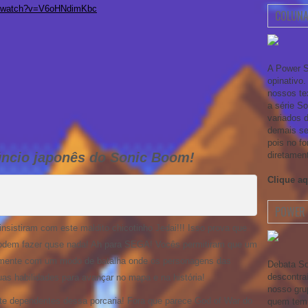
m/watch?v=V6oHNdimKbc
COLUNA
A Power S
opinativo
nossos te
a série S
variados 
demais se
pois no fo
ncio japonês do Sonic Boom!
diretamen
Clique aq
POWER 
nsistiram com este maldito chicotinho Jedai!!! Isso prova que
podem fazer quse nada! Ah para SEGA! Vocês permitiram que um
amente com um modo de batalha onde os personagens das
Debata So
descontra
as habilidades para avançar no mapa e na história!
nosso gru
te dependentes dessa porcaria! Fora que parece God of War do
quem tem 