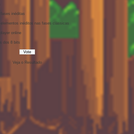
s
fases inéditas
 elementos inéditos nas fases clássicas
player online
s dos 8 bits
Veja o Resultado