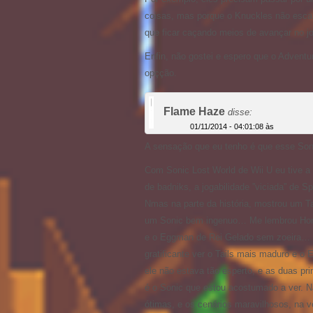
coisas, mas porque o Knuckles não escal
que ficar caçando meios de avançar no j
Enfin, não gostei e espero que o Adventu
opçção.
Flame Haze
disse:
01/11/2014 - 04:01:08 às
A sensação que eu tenho é que esse So
Com Sonic Lost World de Wii U eu tive 
de badniks, a jogabilidade ”viciada” de 
Nmas na parte da história, mostrou um T
um Sonic bem ingenuo… Me lembrou Hora d
e o Eggman de Rei Gelado sem zoeira… E
gratificante ver o Tails mais maduro e 
ele não estava tão esperto, e as duas pr
é o Sonic que estou acostumado a ver. 
ótimas, e os cenários maravilhosos, na 