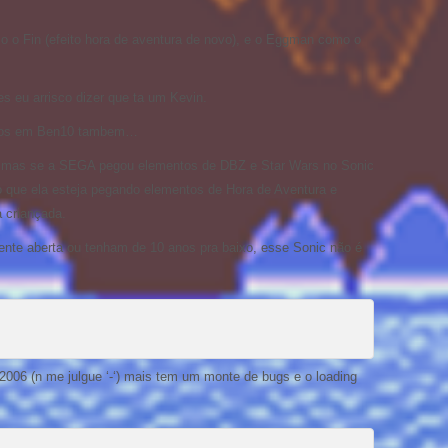
o o Fin (efeito hora de aventura de novo), e o Eggman como o
 eu arrisco dizer que ta um Kevin.
rados em Ben10 tambem…
, mas se a SEGA pegou elementos de DBZ e Star Wars no Sonic
io que ela esteja pegando elementos de Hora de Aventura e
 criançada.
te aberta ou tenham de 10 anos pra baixo, esse Sonic não é
2006 (n me julgue ‘-‘) mais tem um monte de bugs e o loading