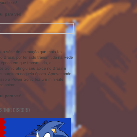
Facebook!
ui para ver!
X
oi a série de animação que mais fez
 Brasil, por ter sido transmitida na Rede
 época em que transmitida, a
e Sonic atingiu seu ápice no Brasil e
tes surgiram naquela época. Aproveitando
sso a Power Sonic fez um mini-site
ao anime.
ui para ver!
SONIC DISCORD