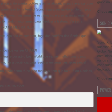
grupo no 
 precisando apertar botões e achar alavancas para avançar com
curam! Isso toma tempo! Sonic é para ser rápido e não um jogo
Clique aq
 e 2 haviam sistemas de estratégias, era só avançar, mas tal
 tomando muito tempo para resolver a história. Vai ser a
SONIC 
UATRO NA MESMA TELA!
esse jogo não vai ser bom, foge dos padrões dos Sonics que
Sonic X f
sucesso no
orado que vai ser CHATO!
Globo. Na
comunidad
, tirar e por até o Lost World que vai ser melhor pois o jogo
vários si
e encher a paciência para resolver enigmas desnecessários!
esse suce
dedicado 
ma grade como tá no jogo meso, ai tem que fazer 3 ou 4 coisas,
Clique aq
para achar, voce
POWER 
ma grade como tá no jogo mesmo, ai tem que fazer 3 ou 4