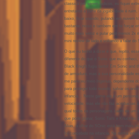
classica por serem ludicos, eu fiquei ex
entretanto a parte da jogabilidade é ruim,
baixo, ficar voando, pulando em nuvem t
bastante, nisso e tambem em te forçar e
muito mais veloz e pular pelo menos 2x 
mini review de lado e voltando a falar d
O que eu tenho a dizer é que, repito, es
diferente do que o Sonic que eu conheci
Black Knight fugiu tanto! Em Sonic and 
de armadura, mas a sua personalidade est
me pareceu meio Ingenuo, dependente do
para proteger todo mundo, salvar os ani
infancia… Neste game ele é um persona
velocidade, mas ele não faz acrobacias c
qual todos os personagens caem de um a
que pode planar, Sonic Tails e Knuckle
Alias, o olhar do SOnic está bem mais in
foi concebido na infancia. Na minha infan