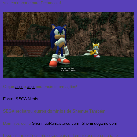
sua contraparte para Dreamcast!
Clique
aqui
e
aqui
para mais informações!
Fonte: SEGA Nerds
SEGA registrou outros domínios de Shemue Também.
Domínios como
ShenmueRemastered.com
,
Shemnuegame.com .
Esse ultimo está escrito errado pois o domínio escrito certo já foi