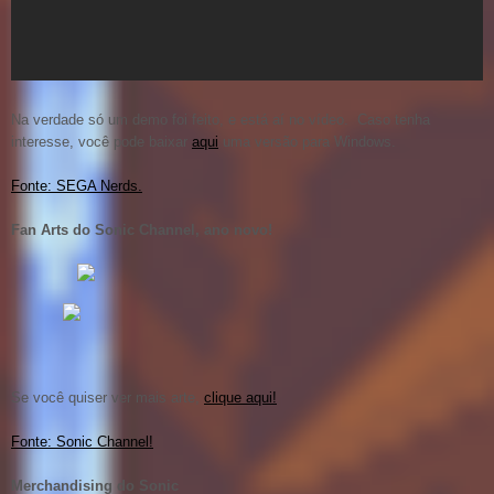
Na verdade só um demo foi feito, e está aí no vídeo. Caso tenha
interesse, você pode baixar
aqui
uma versão para Windows.
Fonte: SEGA Nerds.
Fan Arts do Sonic Channel, ano novo!
Se você quiser ver mais arte,
clique aqui!
Fonte: Sonic Channel!
Merchandising do Sonic