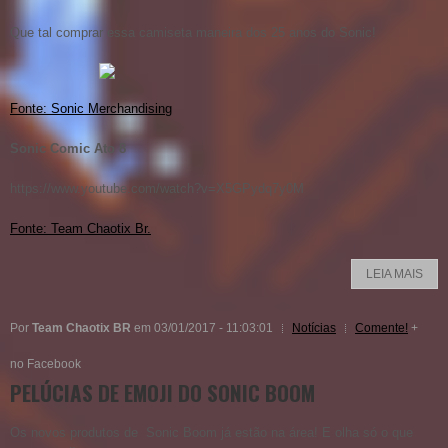
Que tal comprar essa camiseta maneira dos 25 anos do Sonic!
Fonte: Sonic Merchandising
Sonic Comic Ato 8
https://www.youtube.com/watch?v=X5GPydq7y0M
Fonte: Team Chaotix Br.
LEIA MAIS
Por
Team Chaotix BR
em 03/01/2017 - 11:03:01
Notícias
Comente!
+
no Facebook
PELÚCIAS DE EMOJI DO SONIC BOOM
Os novos produtos de Sonic Boom já estão na área! E olha só o que