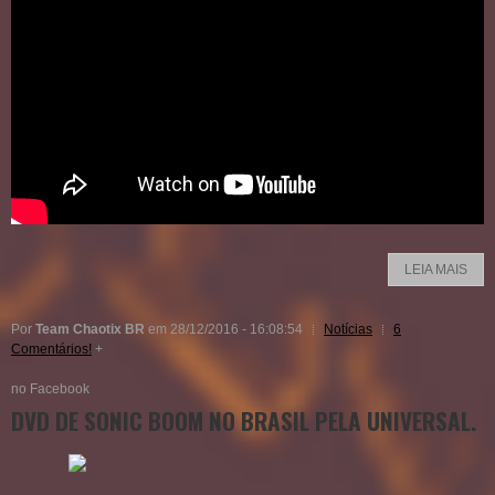
LEIA MAIS
Por
Team Chaotix BR
em 28/12/2016 - 16:08:54
Notícias
6
Comentários!
+
no Facebook
DVD DE SONIC BOOM NO BRASIL PELA UNIVERSAL.