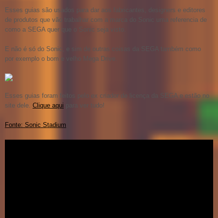
Esses guias são usados para dar aos fabricantes, designers e editores
de produtos que vão trabalhar com a marca do Sonic uma referencia de
como a SEGA quer que o Sonic seja visto.
E não é só do Sonic, e sim de outras coisas da SEGA também como
por exemplo o bom e velho Mega Drive.
Esses guias foram feitos pelo ex criador de licença da SEGA e estão no
site dele.
Clique aqui
para ver tudo!
Fonte: Sonic Stadium