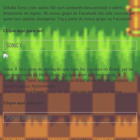
Debata Sonic com outros fãs num ambiente descontraído e aberto,
desprovido de regras. No nosso grupo do Facebook não rola censura por
quem tem opinião divergente. Faça parte do nosso grupo no Facebook!
Clique aqui para ver!
SONIC X
Sonic X foi a série de animação que mais fez sucesso no Brasil, por ter
sido transmitida na Rede Globo. Na época em que transmitida, a
comunidade Sonic atingiu seu ápice no Brasil e vários sites surgiram
naquela época. Aproveitando
esse sucesso a Power Sonic fez um mini-site dedicado ao anime.
Clique aqui para ver!
POWER SONIC DISCORD