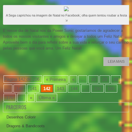
A Sega caprichou na imagem de Natal no Facebook; olha quem tentou roubar a festa
:v
E nesse dia de Natal nós da Power Sonic gostaríamos de agradecer a
todos os nossos visitantes e amigos e desejar a todos um Feliz Natal.
Aproveite bem o dia para refletir sobre a sua vida e reforçar o seu carinho
pelas pessoas que você ama. Um Feliz Natal!
LEIA MAIS
Página 142 de 206
« Primeira
«
...
10
20
30
...
140
141
142
143
144
...
150
160
170
...
»
Última »
PARCEIROS
Desenhos Colorir
Dragons & Bandicoots