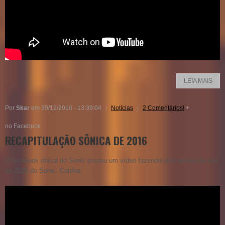
LEIA MAIS
Por
Skar
em 30/12/2016 - 13:39:04
Notícias
2 Comentários!
+
no Facebook
RECAPITULAÇÃO SÔNICA DE 2016
O facebook oficial do Sonic postou um vídeo fazendo uma review do ano
de 2016 do Sonic. Confira: