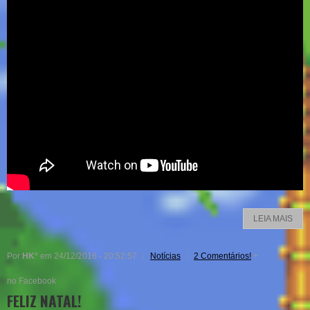
LEIA MAIS
Por
HK°
em 24/12/2016 - 20:52:57
Notícias
2 Comentários!
+
no Facebook
FELIZ NATAL!