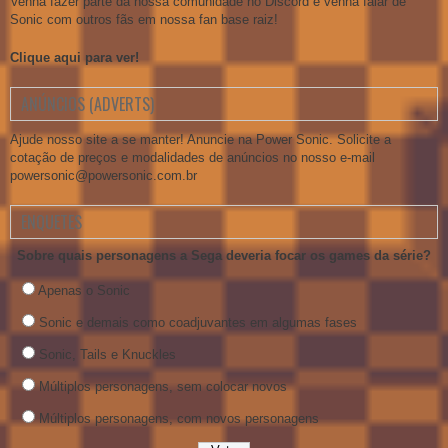
Venha fazer parte da nossa comunidade no Discord e venha falar de
Sonic com outros fãs em nossa fan base raiz!
Clique aqui para ver!
ANÚNCIOS (ADVERTS)
Ajude nosso site a se manter! Anuncie na Power Sonic. Solicite a
cotação de preços e modalidades de anúncios no nosso e-mail
powersonic@powersonic.com.br
ENQUETES
Sobre quais personagens a Sega deveria focar os games da série?
Apenas o Sonic
Sonic e demais como coadjuvantes em algumas fases
Sonic, Tails e Knuckles
Múltiplos personagens, sem colocar novos
Múltiplos personagens, com novos personagens