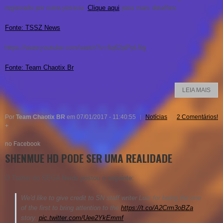
registrado por outra pessoa.
Clique aqui
para mais detalhes.
Fonte: TSSZ News
https://www.youtube.com/watch?v=6q62piPpLNg
Fonte: Team Chaotix Br
LEIA MAIS
Por
Team Chaotix BR
em 07/01/2017 - 11:40:55
Notícias
2 Comentários!
+
no Facebook
SHENMUE HD PODE SER UMA REALIDADE
O Twitter do SEGA Nerds postou o seguinte:
We'd like to give credit to SN staff writer Luiz for being the one
of the first to bring attention to the
https://t.co/A2Crm3oBZa
story.
pic.twitter.com/Uee2YkEmmf