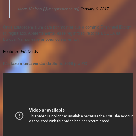
— Mega Visions (@megavisionsmag)
January 6, 2017
Onde agradecem a um cara por mostrar que o domínio ShenmueHD.com
foi registrado. Aparentemente, esse registro foi feito pela SEGA da
Europa. Vamos esperar boas coisas então.
Fonte: SEGA Nerds.
Fãs fazem uma versão de Sonic 2006 pra PC