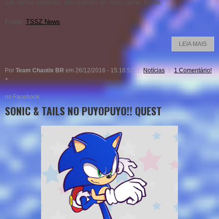
Em outras palavras, não querem um novo Sonic Boom.
Fonte:
TSSZ News
LEIA MAIS
Por
Team Chaotix BR
em 26/12/2016 - 15:16:57
Notícias
1 Comentário!
+
no Facebook
SONIC & TAILS NO PUYOPUYO!! QUEST