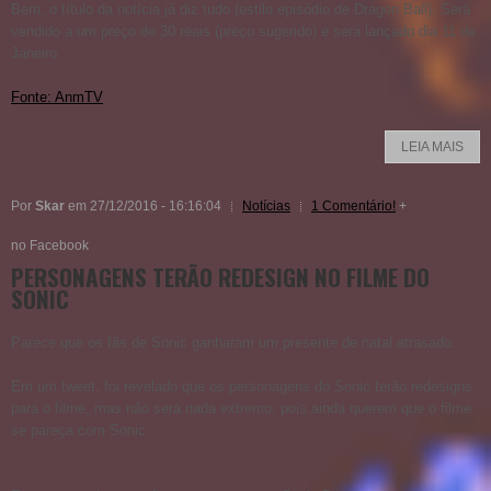
Bem, o título da notícia já diz tudo (estilo episódio de Dragon Ball). Será
vendido a um preço de 30 reais (preço sugerido) e será lançado dia 11 de
Janeiro.
Fonte: AnmTV
LEIA MAIS
Por
Skar
em 27/12/2016 - 16:16:04
Notícias
1 Comentário!
+
no Facebook
PERSONAGENS TERÃO REDESIGN NO FILME DO
SONIC
Parece que os fãs de Sonic ganharam um presente de natal atrasado.
Em um tweet, foi revelado que os personagens do Sonic terão redesigns
para o filme, mas não será nada extremo, pois ainda querem que o filme
se pareça com Sonic.