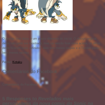
O design final deles é um pouco diferente do inicial. O design original
deles não pode ser mostrado, mas na versão final vista acima, os olhos
deles ficaram mais definidos, eles tem menos roupas e o Tumble parece
bem menos raivoso.
Fonte:
Kotaku
Comentários do Facebook
Comentários do Facebook
5 Responses to
Revelados mais
personagens da nova comic do Sonic na