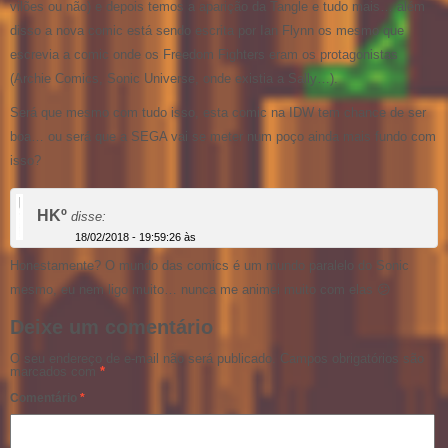
vilões ou não) e depois temos a aparição da Tangle e tudo mais… além
disso a nova comic está sendo escrita por Ian Flynn os mesmo que
escrevia a comic onde os Freedom Fighters eram os protagonistas
(Archie Comics, Sonic Universe, onde existia a Sally…).
Será que mesmo com tudo isso, esta comic na IDW tem chance de ser
boa… ou será que a SEGA vai se meter num poço ainda mais fundo com
isso?
HKº
disse:
18/02/2018 - 19:59:26 às
Honestamente? O mundo das comics é um mundo paralelo do Sonic
mesmo, eu nem ligo muito… nunca me animei muito com elas 😕
Deixe um comentário
O seu endereço de e-mail não será publicado.
Campos obrigatórios são
marcados com
*
Comentário
*