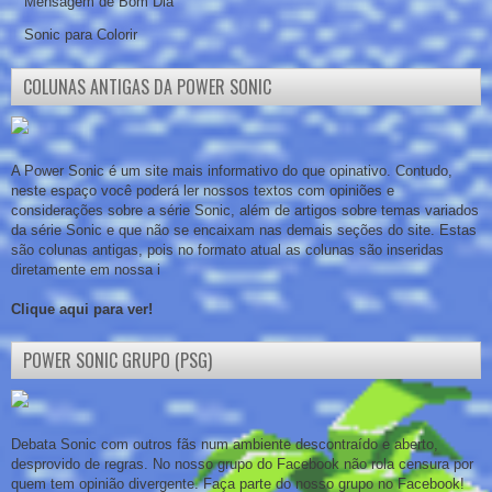
Mensagem de Bom Dia
Sonic para Colorir
COLUNAS ANTIGAS DA POWER SONIC
A Power Sonic é um site mais informativo do que opinativo. Contudo,
neste espaço você poderá ler nossos textos com opiniões e
considerações sobre a série Sonic, além de artigos sobre temas variados
da série Sonic e que não se encaixam nas demais seções do site. Estas
são colunas antigas, pois no formato atual as colunas são inseridas
diretamente em nossa i
Clique aqui para ver!
POWER SONIC GRUPO (PSG)
Debata Sonic com outros fãs num ambiente descontraído e aberto,
desprovido de regras. No nosso grupo do Facebook não rola censura por
quem tem opinião divergente. Faça parte do nosso grupo no Facebook!