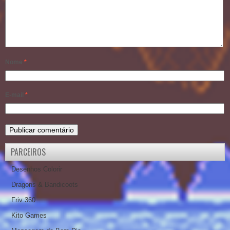
Nome
*
E-mail
*
PARCEIROS
Desenhos Colorir
Dragons & Bandicoots
Friv 360
Kito Games