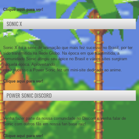
Clique aqui para ver!
SONIC X
Sonic X foi a série de animação que mais fez sucesso no Brasil, por ter
sido transmitida na Rede Globo. Na época em que transmitida, a
comunidade Sonic atingiu seu ápice no Brasil e vários sites surgiram
naquela época. Aproveitando
esse sucesso a Power Sonic fez um mini-site dedicado ao anime.
Clique aqui para ver!
POWER SONIC DISCORD
Venha fazer parte da nossa comunidade no Discord e venha falar de
Sonic com outros fãs em nossa fan base raiz!
Clique aqui para ver!