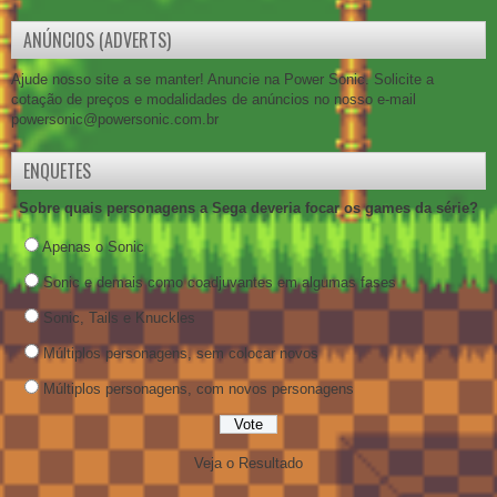
ANÚNCIOS (ADVERTS)
Ajude nosso site a se manter! Anuncie na Power Sonic. Solicite a
cotação de preços e modalidades de anúncios no nosso e-mail
powersonic@powersonic.com.br
ENQUETES
Sobre quais personagens a Sega deveria focar os games da série?
Apenas o Sonic
Sonic e demais como coadjuvantes em algumas fases
Sonic, Tails e Knuckles
Múltiplos personagens, sem colocar novos
Múltiplos personagens, com novos personagens
Veja o Resultado