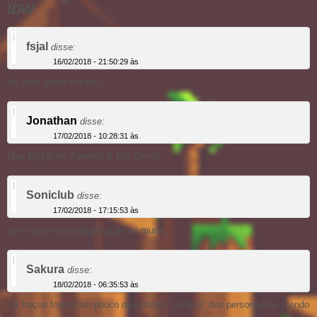
IDW
fsjal
disse:
16/02/2018 - 21:50:29 às
ok, mas quem é quem
Jonathan
disse:
17/02/2018 - 10:28:31 às
Meu Egg-Boss Favorito E Era Clove!
Soniclub
disse:
17/02/2018 - 17:15:53 às
eu só quero uma atualização no mural
Sakura
disse:
18/02/2018 - 06:35:53 às
Os traços fogem um pouco da estética “comum” dos personagens (sendo