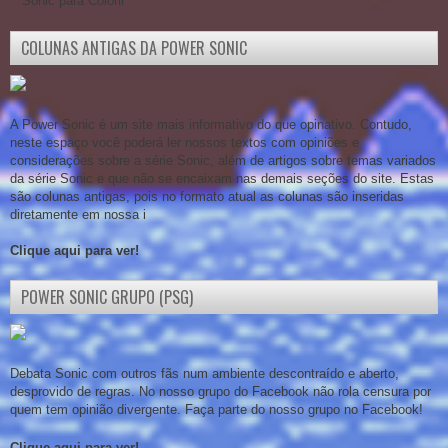
Sonic para Colorir
COLUNAS ANTIGAS DA POWER SONIC
A Power Sonic é um site mais informativo do que opinativo. Contudo,
neste espaço você poderá ler nossos textos com opiniões e
considerações sobre a série Sonic, além de artigos sobre temas variados
da série Sonic e que não se encaixam nas demais seções do site. Estas
são colunas antigas, pois no formato atual as colunas são inseridas
diretamente em nossa i
Clique aqui para ver!
POWER SONIC GRUPO (PSG)
Debata Sonic com outros fãs num ambiente descontraído e aberto,
desprovido de regras. No nosso grupo do Facebook não rola censura por
quem tem opinião divergente. Faça parte do nosso grupo no Facebook!
Clique aqui para ver!