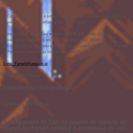
PC!
O Concurso dessa vez é sobre a primavera por isso vamos participar a
caprichar! Aqui vão as informações necessárias!
Obra de dados,
512KB ou menos de JPG, GIF, PNG
arquivo.
Publicado tamanho será até, largura e vertical até
650pixel
.
Por favor, aplicar, anexado o trabalho para o seguinte endereço de e-mail.
※ Por favor, preencha as informações necessárias sempre.
Sonic_Fanart@sega.co.jp
Fonte: Sonic Channel
Comentários do Facebook
Comentários do Facebook
2 Responses to
São os papéis de parede de
março fechando verão e a promessa de um