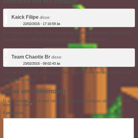
concurso em teu coração
Kaick Filipe
disse:
22/02/2015 - 17:16:59 às
No Facebook do Sonic, eles fizeram um post mencionando os Babylon
Rouges, isso pode significar um possível Sonic Riders 4?
Team Chaotix Br
disse:
23/02/2015 - 09:02:43 às
Não sei, é possível. Apesar que eles simplesmente estão trazendo uma
nostalgia de volta.
Deixe um comentário
O seu endereço de e-mail não será publicado.
Campos obrigatórios são
marcados com
*
Comentário
*