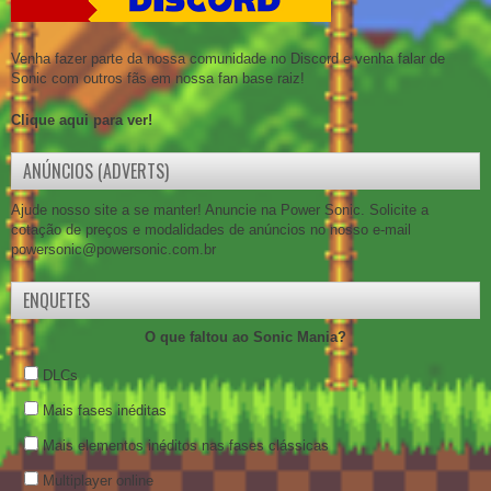
Venha fazer parte da nossa comunidade no Discord e venha falar de
Sonic com outros fãs em nossa fan base raiz!
Clique aqui para ver!
ANÚNCIOS (ADVERTS)
Ajude nosso site a se manter! Anuncie na Power Sonic. Solicite a
cotação de preços e modalidades de anúncios no nosso e-mail
powersonic@powersonic.com.br
ENQUETES
O que faltou ao Sonic Mania?
DLCs
Mais fases inéditas
Mais elementos inéditos nas fases clássicas
Multiplayer online