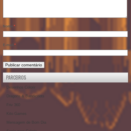
Nome
*
E-mail
*
PARCEIROS
Desenhos Colorir
Dragons & Bandicoots
Friv 360
Kito Games
Mensagem de Bom Dia