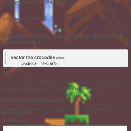
Comentários do Facebook
Comentários do Facebook
One Response to
Sonic Colors: Rise of the
Wisps parte 1
vector the crocodile
disse:
24/08/2021 - 04:42:38 às
top demais HK
sem problemas estamos todos adultos e ocupados mas nos nossos
corações sonic ea power sonic continuam firmes e fortes
Deixe um comentário
O seu endereço de e-mail não será publicado.
Campos obrigatórios são
marcados com
*
Comentário
*