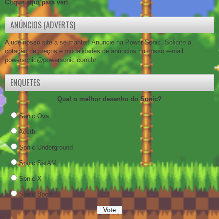
Clique aqui para ver!
ANÚNCIOS (ADVERTS)
Ajude nosso site a se manter! Anuncie na Power Sonic. Solicite a
cotação de preços e modalidades de anúncios no nosso e-mail
powersonic@powersonic.com.br
ENQUETES
Qual o melhor desenho do Sonic?
Sonic Ova
Aosth
Sonic Underground
Sonic SatAM
Sonic X
Sonic Boom