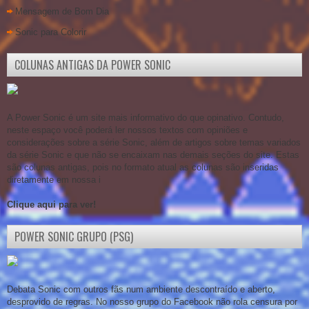
Mensagem de Bom Dia
Sonic para Colorir
COLUNAS ANTIGAS DA POWER SONIC
A Power Sonic é um site mais informativo do que opinativo. Contudo,
neste espaço você poderá ler nossos textos com opiniões e
considerações sobre a série Sonic, além de artigos sobre temas variados
da série Sonic e que não se encaixam nas demais seções do site. Estas
são colunas antigas, pois no formato atual as colunas são inseridas
diretamente em nossa i
Clique aqui para ver!
POWER SONIC GRUPO (PSG)
Debata Sonic com outros fãs num ambiente descontraído e aberto,
desprovido de regras. No nosso grupo do Facebook não rola censura por