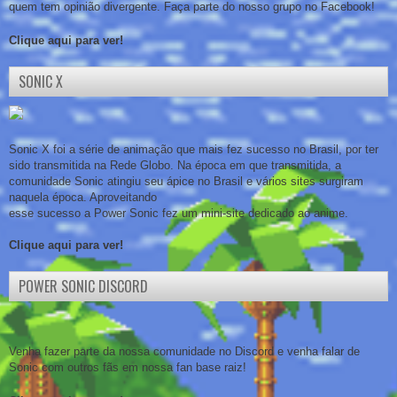
quem tem opinião divergente. Faça parte do nosso grupo no Facebook!
Clique aqui para ver!
SONIC X
Sonic X foi a série de animação que mais fez sucesso no Brasil, por ter
sido transmitida na Rede Globo. Na época em que transmitida, a
comunidade Sonic atingiu seu ápice no Brasil e vários sites surgiram
naquela época. Aproveitando
esse sucesso a Power Sonic fez um mini-site dedicado ao anime.
Clique aqui para ver!
POWER SONIC DISCORD
Venha fazer parte da nossa comunidade no Discord e venha falar de
Sonic com outros fãs em nossa fan base raiz!