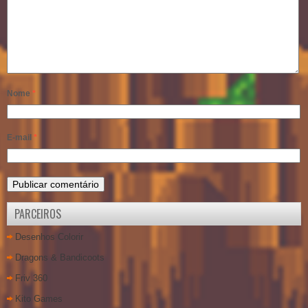
Nome
*
E-mail
*
PARCEIROS
Desenhos Colorir
Dragons & Bandicoots
Friv 360
Kito Games