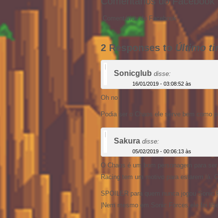
Comentários do Facebook
Comentários do Facebook
2 Responses to
Último t
Sonicglub
disse:
16/01/2019 - 03:08:52 às
Oh no
Podia ser o Chaos ele serve bem como 
Sakura
disse:
05/02/2019 - 00:06:13 às
O Chaos é um bom personagem para ser 
Racing tem um motivo para estarem lá. 
SPOILER para quem nunca jogou Sonic 
|Nem mesmo em Sonic Forces ele foi libe