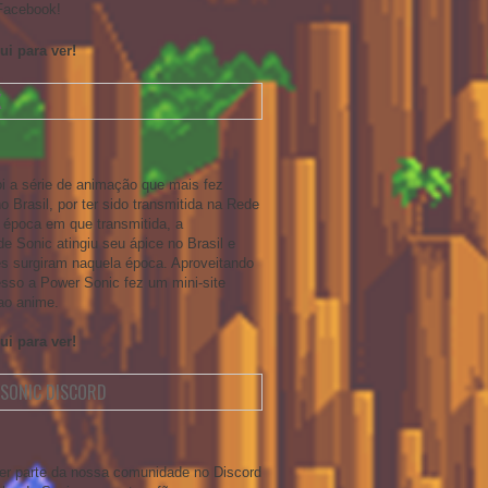
Facebook!
ui para ver!
X
oi a série de animação que mais fez
 Brasil, por ter sido transmitida na Rede
 época em que transmitida, a
e Sonic atingiu seu ápice no Brasil e
tes surgiram naquela época. Aproveitando
sso a Power Sonic fez um mini-site
ao anime.
ui para ver!
SONIC DISCORD
er parte da nossa comunidade no Discord