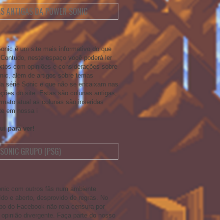
S ANTIGAS DA POWER SONIC
onic é um site mais informativo do que
. Contudo, neste espaço você poderá ler
xtos com opiniões e considerações sobre
onic, além de artigos sobre temas
da série Sonic e que não se encaixam nas
ções do site. Estas são colunas antigas,
rmato atual as colunas são inseridas
te em nossa i
ui para ver!
SONIC GRUPO (PSG)
nic com outros fãs num ambiente
ído e aberto, desprovido de regras. No
po do Facebook não rola censura por
opinião divergente. Faça parte do nosso