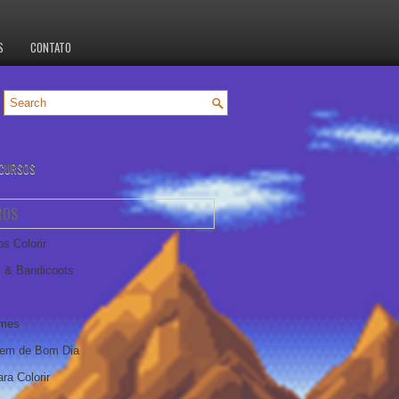
S
CONTATO
CURSOS
ROS
s Colorir
 & Bandicoots
ames
em de Bom Dia
ra Colorir