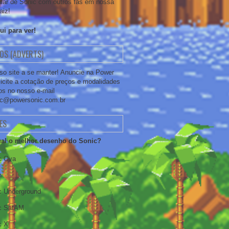
alar de Sonic com outros fãs em nossa
aiz!
ui para ver!
OS (ADVERTS)
so site a se manter! Anuncie na Power
licite a cotação de preços e modalidades
os no nosso e-mail
ic@powersonic.com.br
ES
al o melhor desenho do Sonic?
c Ova
h
c Underground
c SatAM
c X