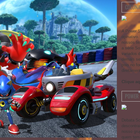
COLUNA
A Power S
opinativo
nossos te
a série S
variados 
demais se
pois no fo
diretamen
Clique aq
POWER 
Debata So
descontra
nosso gru
quem tem 