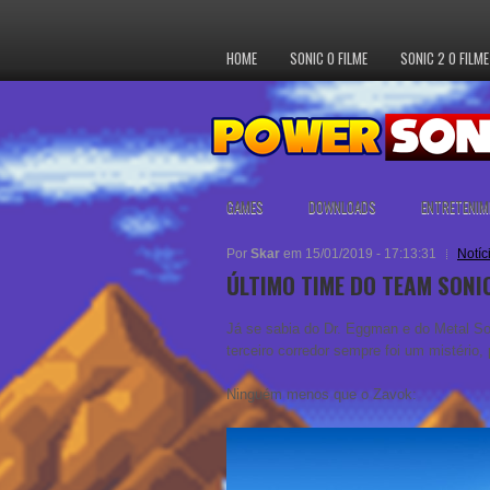
HOME
SONIC O FILME
SONIC 2 O FILME
GAMES
DOWNLOADS
ENTRETENIM
Por
Skar
em 15/01/2019 - 17:13:31
Notíc
ÚLTIMO TIME DO TEAM SONI
Já se sabia do Dr. Eggman e do Metal S
terceiro corredor sempre foi um mistéri
Ninguém menos que o Zavok: