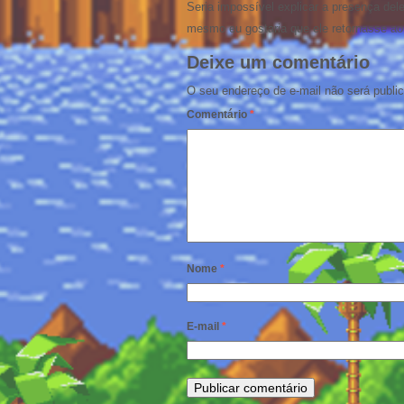
Seria impossível explicar a presença d
mesmo eu gostaria que ele retornasse ao 
Deixe um comentário
O seu endereço de e-mail não será publi
Comentário
*
Nome
*
E-mail
*