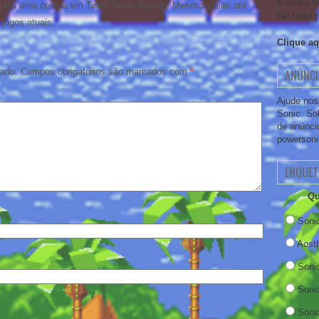
e venha f
ele em uma corrida em Team Sonic Racing. Mesmo assim até
fan base r
jogos atuais.
Clique aq
cado.
Campos obrigatórios são marcados com
*
ANÚNCI
Ajude nos
Sonic. So
de anúnci
powerson
ENQUET
Qu
Soni
Aost
Soni
Soni
Soni