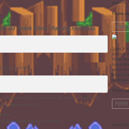
grupo no 
Clique aq
SONIC 
ime do Team Sonic Racing revelado
Sonic X f
sucesso no
Globo. Na
comunidad
personagem power
vários si
esse suce
dedicado 
Clique aq
o Power, mas todos os membros dos times no Team Sonic
POWER 
Como Chaos estaria lá?
Forces:
rto de dentro da Esmeralda Mestre.|
Venha faz