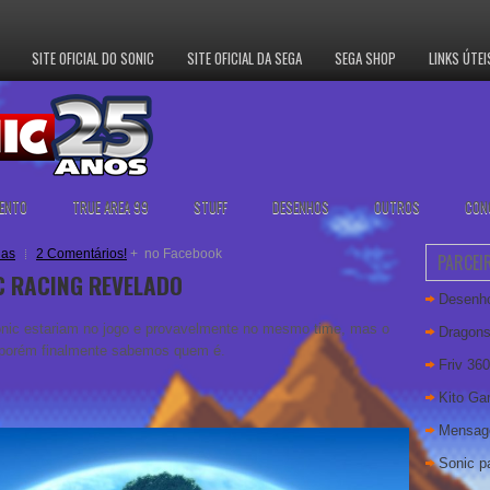
SITE OFICIAL DO SONIC
SITE OFICIAL DA SEGA
SEGA SHOP
LINKS ÚTEI
ENTO
TRUE AREA 99
STUFF
DESENHOS
OUTROS
CON
ias
2 Comentários!
+
no Facebook
PARCEI
C RACING REVELADO
Desenho
onic estariam no jogo e provavelmente no mesmo time, mas o
Dragons
o, porém finalmente sabemos quem é.
Friv 360
Kito G
Mensag
Sonic pa