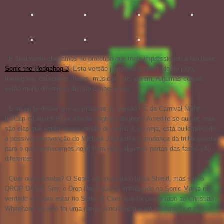
E finalmente chegamos no protótipo que mais impressionou a fan base:
Sonic the Hedgehog 3
. Esta versão já possui quase tudo do jogo,
transições, cutscenes, fases, músicas, etc, porém, Algumas coisas
estão muito diferentes do que conhecemos.
E se eu te disser que as músicas da versão PC da Carnival Night,
IceCap e Launch Base são as originais do jogo? Acredite se quiser, mas
são elas que estão nessa versão do Sonic 3, ou seja, está build precede
a possível intervenção do Michael Jackson e a mudança da trilha sonora
para o que conhecemos hoje! Fora isso, algumas partes das fases são
diferentes.
Quer outra bomba? O Sonic não possuía o Insta Shield, mas sim o
DROP DASH! Sim, o Drop Dash que foi introduzido no Sonic Mania na
verdade era para estar no Sonic 3! Claro que foi perguntado ao Christian
Whitehead se isso foi uma mera coincidência e ele declarou que sim.