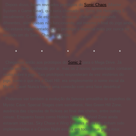
Depois disso, foram revelados protótipos do
Sonic Chaos
(Master
System e Game Gear), que seria chamado de Sonic the Hedgehog 3,
inicialmente. Como de esperado, músicas, chefes, backgrounds
diferentes, além coisas não funcionando, até mesmo o final do jogo ainda
não estava implementado. Esse protótipo é especial mais por nunca ter
existido um do Sonic Chaos até então:
Chegamos então aos protótipos do
Sonic 2
para o Mega Drive. Já
existe um bem conhecido por aí, mas os 2 novos apresentados contaram
muito sobre o jogo. Tais protótipos responderam de vez mistérios do
jogo, como o que era a Dust Hill: era simplesmente o nome inicial da
Mystic Cave! Nunca houve uma conexão com uma fase desértica!
Pudemos ver também a evolução da famosa armadilha de espinhos da
Mystic Cave, Special Stages com semáforos, Neo Green Hill Zone,
ausência das cápsulas de flickies ao final dos chefes, entre outras
coisas. Enquanto fases como Hidden Palace e Wood Zone ainda
estavam intactas, Sky Chase e Wing Fortress ainda não tinham sido
implementadas e a Casino Night estava em toda a sua glória rosa: