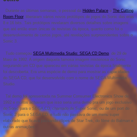
Durante as últimas semanas, o pessoal da
Hidden Palace
e
The Cutting
Room Floor
, liberaram vários novos protótipos de jogos do Sonic das eras
8 e 16 bits. Tais protótipos revelaram diversos detalhes sobre imagens
que até então eram únicas de revistas da época, quanto como foi o
desenvolvimento de certos jogos, até revelações surpreendentes sobre o
Sonic 3.
Tudo começou
SEGA Multimedia Studio: SEGA CD Demo
, de 29 de
Maio de 1992. A origem daquela famosa imagem misteriosa do Sonic
segurando um CD que apareceu em várias revistas da época finalmente
foi descoberta. Era uma espécie de demo para mostrar as capacidades
do SEGA CD, que foi desenvolvido com o nome de SEGA Multimedia
Studio.
Tal demo foi apresentada na Summer Consumer Electronics Show de
1992 e muitos achavam que isso seria uma demo pra um jogo exclusivo
do Sonic para o SEGA CD, chamado de Super Sonic, ou de um port do
Sonic 2 para o SEGA CD, e tudo não passava de um menu super
elaborado que ficava passando clipes de Star Trek, do filme do Batman e
outras animações: