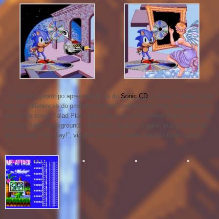
O próximo protótipo apresentado foi do
Sonic CD
, e foram 8 deles. Cada
um com diferenças do produto final que conhecemos hoje. Desde nomes
das fases como Salad Plain (que viria a ser a Palmetree Panic), telas de
Coming Soon, backgrounds diferentes, Special Stages, placa de fim de
ato dizendo “You Say!”, viagem no tempo, entre muitas outras coisas: