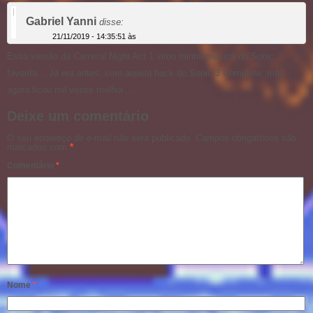
Gabriel Yanni
disse:
21/11/2019 - 14:35:51 às
Essa versão da Carnival Night Act 1 virou minha música do Sonic
favorita… Já era antes, com aquela hack do Sonic 3 Complete, mas
agora ficou mil vezes melhor…
Deixe um comentário
O seu endereço de e-mail não será publicado.
Campos obrigatórios são
marcados com
*
Comentário
*
Nome
*