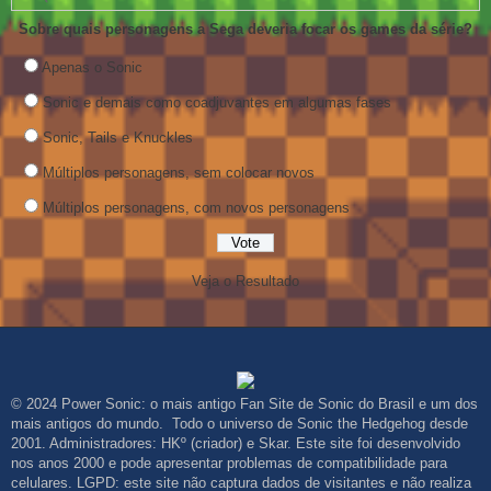
Sobre quais personagens a Sega deveria focar os games da série?
Apenas o Sonic
Sonic e demais como coadjuvantes em algumas fases
Sonic, Tails e Knuckles
Múltiplos personagens, sem colocar novos
Múltiplos personagens, com novos personagens
Veja o Resultado
© 2024 Power Sonic: o mais antigo Fan Site de Sonic do Brasil e um dos
mais antigos do mundo. Todo o universo de Sonic the Hedgehog desde
2001. Administradores: HKº (criador) e Skar. Este site foi desenvolvido
nos anos 2000 e pode apresentar problemas de compatibilidade para
celulares. LGPD: este site não captura dados de visitantes e não realiza