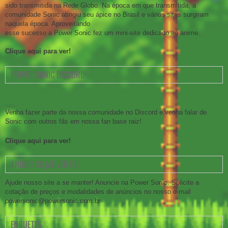
sido transmitida na Rede Globo. Na época em que transmitida, a
comunidade Sonic atingiu seu ápice no Brasil e vários sites surgiram
naquela época. Aproveitando
esse sucesso a Power Sonic fez um mini-site dedicado ao anime.
Clique aqui para ver!
POWER SONIC DISCORD
Venha fazer parte da nossa comunidade no Discord e venha falar de
Sonic com outros fãs em nossa fan base raiz!
Clique aqui para ver!
ANÚNCIOS (ADVERTS)
Ajude nosso site a se manter! Anuncie na Power Sonic. Solicite a
cotação de preços e modalidades de anúncios no nosso e-mail
powersonic@powersonic.com.br
ENQUETES