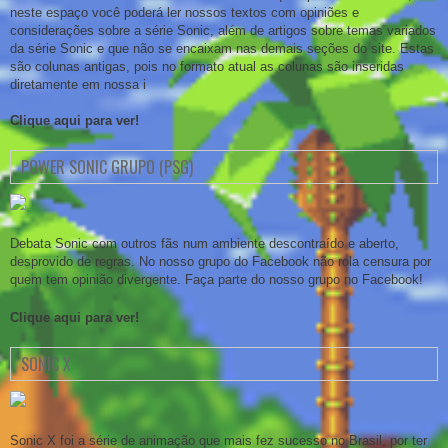
neste espaço você poderá ler nossos textos com opiniões e
considerações sobre a série Sonic, além de artigos sobre temas variados
da série Sonic e que não se encaixam nas demais seções do site. Estas
são colunas antigas, pois no formato atual as colunas são inseridas
diretamente em nossa i
Clique aqui para ver!
POWER SONIC GRUPO (PSG)
Debata Sonic com outros fãs num ambiente descontraído e aberto,
desprovido de regras. No nosso grupo do Facebook não rola censura por
quem tem opinião divergente. Faça parte do nosso grupo no Facebook!
Clique aqui para ver!
SONIC X
Sonic X foi a série de animação que mais fez sucesso no Brasil, por ter