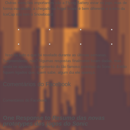
Outras menções importantes são a Flying Battery estar no jogo, mas de
forma inacabada, a chegada na Angel Island é bem diferente e a intro da
IceCap não tem o Snowboard:
Isso foi tudo o que foi revelado durante as últimas semanas.
Surpreendente, não? Algumas respostas finalmente foram dadas, mas
ainda se aguarda o surgimento do tão famoso protótipo do Sonic 1. Então
fiquem ligados que, quem sabe, algum dia ele apareça.
Comentários do Facebook
Comentários do Facebook
One Response to
Resumo das novas
prototypes dos jogos do Sonic