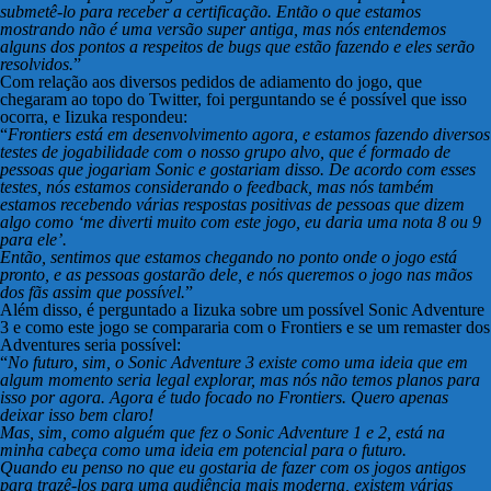
submetê-lo para receber a certificação. Então o que estamos
mostrando não é uma versão super antiga, mas nós entendemos
alguns dos pontos a respeitos de bugs que estão fazendo e eles serão
resolvidos.
”
Com relação aos diversos pedidos de adiamento do jogo, que
chegaram ao topo do Twitter, foi perguntando se é possível que isso
ocorra, e Iizuka respondeu:
“
Frontiers está em desenvolvimento agora, e estamos fazendo diversos
testes de jogabilidade com o nosso grupo alvo, que é formado de
pessoas que jogariam Sonic e gostariam disso. De acordo com esses
testes, nós estamos considerando o feedback, mas nós também
estamos recebendo várias respostas positivas de pessoas que dizem
algo como ‘me diverti muito com este jogo, eu daria uma nota 8 ou 9
para ele’.
Então, sentimos que estamos chegando no ponto onde o jogo está
pronto, e as pessoas gostarão dele, e nós queremos o jogo nas mãos
dos fãs assim que possível.
”
Além disso, é perguntado a Iizuka sobre um possível Sonic Adventure
3 e como este jogo se compararia com o Frontiers e se um remaster dos
Adventures seria possível:
“
No futuro, sim, o Sonic Adventure 3 existe como uma ideia que em
algum momento seria legal explorar, mas nós não temos planos para
isso por agora. Agora é tudo focado no Frontiers. Quero apenas
deixar isso bem claro!
Mas, sim, como alguém que fez o Sonic Adventure 1 e 2, está na
minha cabeça como uma ideia em potencial para o futuro.
Quando eu penso no que eu gostaria de fazer com os jogos antigos
para trazê-los para uma audiência mais moderna, existem várias