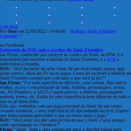
Leia Mais
Por
Skar
em 22/06/2022 - 14:03:41
Notícias
,
Sonic Frontiers
Comente!
+
no Facebook
Entrevista da IGN com o escritor do Sonic Frontiers
Ian Flynn, conhecido por escrever as comics do Sonic na IDW, é o
responsável por escrever a história do Sonic Frontiers, e a
IGN
o
entrevistou a respeito.
IGN:
“
Você faz parte da série Sonic há um bom tempo, agora, seja
pelas comics, show da TV ou os jogos. Como foi escrever a história do
Sonic Frontiers comparado com tudo o que você já fez?
”
Ian Flynn:
“
Foi uma experiência diferente, com certeza. Nas outras
mídias, eu era o encarregado de tudo, história, personagens, temas,
etc. No Frontiers, a SEGA é quem proveu a história, personagens
usáveis, trama, etc. Então foi uma experiência bem diferente de tudo o
que eu já havia feito.
Dito isso, trabalhar com um jogo principal do Sonic foi um sonho
virando realidade, e uma experiência de aprendizado incrível. Espero
que todos possam aproveitar o que eu trouxe para o jogo.
”
IGN:
“
Você pode nos dar uma prévia do que o Sonic e seus amigos
estão aprontando no Frontiers?
”
Flynn:
“
Sonic, Tails e Amy embarcam para a Starfall Island para