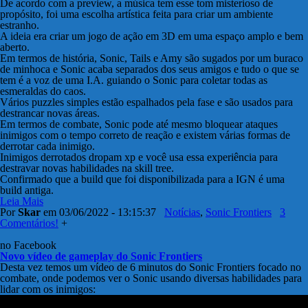
De acordo com a preview, a música tem esse tom misterioso de
propósito, foi uma escolha artística feita para criar um ambiente
estranho.
A ideia era criar um jogo de ação em 3D em uma espaço amplo e bem
aberto.
Em termos de história, Sonic, Tails e Amy são sugados por um buraco
de minhoca e Sonic acaba separados dos seus amigos e tudo o que se
tem é a voz de uma I.A. guiando o Sonic para coletar todas as
esmeraldas do caos.
Vários puzzles simples estão espalhados pela fase e são usados para
destrancar novas áreas.
Em termos de combate, Sonic pode até mesmo bloquear ataques
inimigos com o tempo correto de reação e existem várias formas de
derrotar cada inimigo.
Inimigos derrotados dropam xp e você usa essa experiência para
destravar novas habilidades na skill tree.
Confirmado que a build que foi disponibilizada para a IGN é uma
build antiga.
Leia Mais
Por
Skar
em 03/06/2022 - 13:15:37
Notícias
,
Sonic Frontiers
3
Comentários!
+
no Facebook
Novo vídeo de gameplay do Sonic Frontiers
Desta vez temos um vídeo de 6 minutos do Sonic Frontiers focado no
combate, onde podemos ver o Sonic usando diversas habilidades para
lidar com os inimigos: