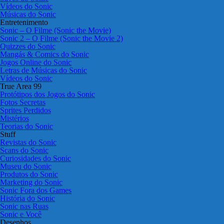
Vídeos do Sonic
Músicas do Sonic
Entretenimento
Sonic – O Filme (Sonic the Movie)
Sonic 2 – O Filme (Sonic the Movie 2)
Quizzes do Sonic
Mangás & Comics do Sonic
Jogos Online do Sonic
Letras de Músicas do Sonic
Vídeos do Sonic
True Area 99
Protótipos dos Jogos do Sonic
Fotos Secretas
Sprites Perdidos
Mistérios
Teorias do Sonic
Stuff
Revistas do Sonic
Scans do Sonic
Curiosidades do Sonic
Museu do Sonic
Produtos do Sonic
Marketing do Sonic
Sonic Fora dos Games
História do Sonic
Sonic nas Ruas
Sonic e Você
Desenhos