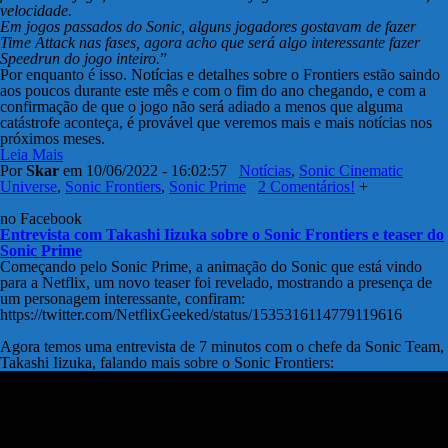
velocidade.
Em jogos passados do Sonic, alguns jogadores gostavam de fazer
Time Attack nas fases, agora acho que será algo interessante fazer
Speedrun do jogo inteiro.
”
Por enquanto é isso. Notícias e detalhes sobre o Frontiers estão saindo
aos poucos durante este mês e com o fim do ano chegando, e com a
confirmação de que o jogo não será adiado a menos que alguma
catástrofe aconteça, é provável que veremos mais e mais notícias nos
próximos meses.
Leia Mais
Por
Skar
em 10/06/2022 - 16:02:57
Notícias
,
Sonic Cinematic
Universe
,
Sonic Frontiers
,
Sonic Prime
2 Comentários!
+
no Facebook
Entrevista com Takashi Iizuka sobre o Sonic Frontiers e teaser do
Sonic Prime
Começando pelo Sonic Prime, a animação do Sonic que está vindo
para a Netflix, um novo teaser foi revelado, mostrando a presença de
um personagem interessante, confiram:
https://twitter.com/NetflixGeeked/status/1535316114779119616
Agora temos uma entrevista de 7 minutos com o chefe da Sonic Team,
Takashi Iizuka, falando mais sobre o Sonic Frontiers: