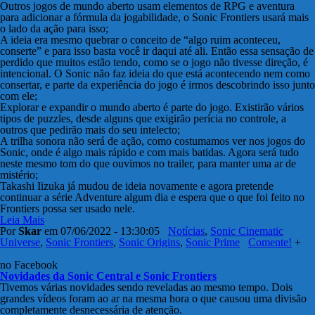
Outros jogos de mundo aberto usam elementos de RPG e aventura
para adicionar a fórmula da jogabilidade, o Sonic Frontiers usará mais
o lado da ação para isso;
A ideia era mesmo quebrar o conceito de “algo ruim aconteceu,
conserte” e para isso basta você ir daqui até ali. Então essa sensação de
perdido que muitos estão tendo, como se o jogo não tivesse direção, é
intencional. O Sonic não faz ideia do que está acontecendo nem como
consertar, e parte da experiência do jogo é irmos descobrindo isso junto
com ele;
Explorar e expandir o mundo aberto é parte do jogo. Existirão vários
tipos de puzzles, desde alguns que exigirão perícia no controle, a
outros que pedirão mais do seu intelecto;
A trilha sonora não será de ação, como costumamos ver nos jogos do
Sonic, onde é algo mais rápido e com mais batidas. Agora será tudo
neste mesmo tom do que ouvimos no trailer, para manter uma ar de
mistério;
Takashi Iizuka já mudou de ideia novamente e agora pretende
continuar a série Adventure algum dia e espera que o que foi feito no
Frontiers possa ser usado nele.
Leia Mais
Por
Skar
em 07/06/2022 - 13:30:05
Notícias
,
Sonic Cinematic
Universe
,
Sonic Frontiers
,
Sonic Origins
,
Sonic Prime
Comente!
+
no Facebook
Novidades da Sonic Central e Sonic Frontiers
Tivemos várias novidades sendo reveladas ao mesmo tempo. Dois
grandes vídeos foram ao ar na mesma hora o que causou uma divisão
completamente desnecessária de atenção.