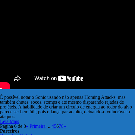
É possível notar o Sonic usando não apenas Homing Attacks, mas
também chutes, socos, stomps e até mesmo disparando rajadas de
projéteis. A habilidade de criar um círculo de energia ao redor do alvo
parece ser bem útil, pois o lança par ao alto, deixando-o vulnerável a
ataques.
Leia Mais
Página 6 de 8
« Primeira
«
...
4
5
6
7
8
»
Parceiros