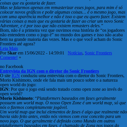
coisas que eu gostaria de fazer.
Mas se falarmos apenas em remasterizar esses jogos, para mim é só
colocar novos gráficos e polir algumas coisas… é o mesmo jogo, mas
com uma aparência melhor e não é isso o que eu quero fazer. Existem
várias coisas a mais que eu gostaria de fazer ao criar um novo Sonic
Adventure, e é por isso que não existem remasters deles.”
Bom, não é a primeira vez que ouvimos essa história de “os jogadores
não entendem como o jogo é” no mundo dos games e isso não acaba
bem na grande maioria das vezes. Mas e o que você acham do Sonic
Frontiers até agora?
Leia Mais
Por
Skar
em 15/06/2022 - 14:59:01
Notícias
,
Sonic Frontiers
Comente!
+
no Facebook
Entrevista da IGN com o diretor do Sonic Frontiers
O site
IGN
conduziu uma entrevista com o diretor do Sonic Frontiers,
Morio Kishimoto, onde ele fala mais um pouco sobre o a natureza
open world do jogo:
IGN
: Por que o jogo está sendo tratado como open zone ao invés do
open world?
Morio Kishimoto
: “
Plataformers baseados em fases geralmente
possuem um world map. O nosso Open Zone é um world map, só que
nós o fizemos completamente jogável.
Um world map que inclui elementos de fases é algo que realmente não
havia sido feito antes, então nós viemos com esse conceito para um
novo jogo. O que geralmente é definido como Mundo em outros
plataformers baseados em fases, é chamado de Zona nos jogos do