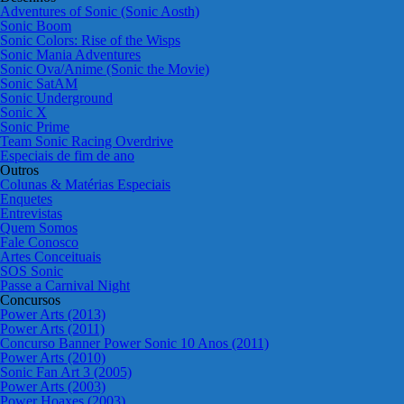
Adventures of Sonic (Sonic Aosth)
Sonic Boom
Sonic Colors: Rise of the Wisps
Sonic Mania Adventures
Sonic Ova/Anime (Sonic the Movie)
Sonic SatAM
Sonic Underground
Sonic X
Sonic Prime
Team Sonic Racing Overdrive
Especiais de fim de ano
Outros
Colunas & Matérias Especiais
Enquetes
Entrevistas
Quem Somos
Fale Conosco
Artes Conceituais
SOS Sonic
Passe a Carnival Night
Concursos
Power Arts (2013)
Power Arts (2011)
Concurso Banner Power Sonic 10 Anos (2011)
Power Arts (2010)
Sonic Fan Art 3 (2005)
Power Arts (2003)
Power Hoaxes (2003)