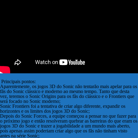
Principais pontos:
Aparentemente, os jogos 3D do Sonic não tentarão mais apelar para os
fãs do Sonic clássico e moderno ao mesmo tempo. Tanto que desta
vez, teremos o Sonic Origins para os fãs do clássico e o Frontiers que
será focado no Sonic moderno;
Sonic Frontiers foi a tentativa de criar algo diferente, expandir os
horizontes e os limites dos jogos 3D do Sonic;
Depois do Sonic Forces, a equipe começou a pensar no que fazer para
o próximo jogo e então resolveram quebrar as barreiras do que eram os
jogos 3D do Sonic e trazer a jogabilidade a um mundo mais aberto,
pois apenas assim poderiam criar algo que os fãs não tinham visto
antes na série Sonic;