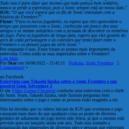
Tudo isso é para dizer que mesmo que tudo pareça bem solitário,
nunca se perde a esperança, pois o Sonic sempre está ao nosso lado.
”
IGN:
“
O que você espera que os fãs de Sonic entendam com a
história do Frontiers?
”
Flynn:
“
Para os novos jogadores, eu espero que eles aproveitem o
tempo que passarem com o Sonic, conheçam um pouco dos seus
amigos e se sintam satisfeitos com a jornada de descobrir os mistérios
do jogo. Para os jogadores de longa data, espero que eles gostem do
arco de cada personagem e as conexões que tentei fazer entre o
Frontiers e os demais jogos da série Sonic.
”
Por enquanto é isso. Esses foram os pontos mais importantes da
entrevista. Como estão as suas impressões sobre o Frontiers?
Leia Mais
Por
Skar
em 16/06/2022 - 21:42:11
Notícias
,
Sonic Frontiers
5
Comentários!
+
no Facebook
Entrevista com Takashi Iizuka sobre o Sonic Frontiers e um
possível Sonic Adventure 3
O site
Video Games Chronicle
conduziu uma entrevista com o chefe
da Sonic Team, Takashi Iizuka, onde fizeram perguntas bem
interessantes sobre o jogo e como as pessoas estão reagindo a ele.
Não há duvidas que os vídeos iniciais da IGN que revelaram o jogo
causaram mais dano do que qualquer coisa ao ponto de diversos
pedidos de adiamento do jogo terem sido feitos, já que o mesmo está
previsto para ser lançado ainda este ano. Tudo isso somado a
polarização das impressões de diversos sites e pessoas que estiveram