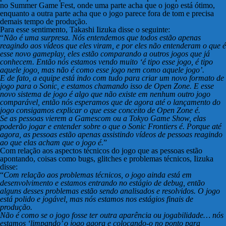
no Summer Game Fest, onde uma parte acha que o jogo está ótimo,
enquanto a outra parte acha que o jogo parece fora de tom e precisa
demais tempo de produção.
Para esse sentimento, Takashi Iizuka disse o seguinte:
“
Não é uma surpresa. Nós entendemos que todos estão apenas
reagindo aos vídeos que eles viram, e por eles não entenderam o que é
esse novo gameplay, eles estão comparando a outros jogos que já
conhecem. Então nós estamos vendo muito ‘é tipo esse jogo, é tipo
aquele jogo, mas não é como esse jogo nem como aquele jogo’.
E de fato, a equipe está indo com tudo para criar um novo formato de
jogo para o Sonic, e estamos chamando isso de Open Zone. E esse
novo sistema de jogo é algo que não existe em nenhum outro jogo
comparável, então nós esperamos que de agora até o lançamento do
jogo consigamos explicar o que esse conceito de Open Zone é.
Se as pessoas vierem a Gamescom ou a Tokyo Game Show, elas
poderão jogar e entender sobre o que o Sonic Frontiers é. Porque até
agora, as pessoas estão apenas assistindo vídeos de pessoas reagindo
ao que elas acham que o jogo é.
”
Com relação aos aspectos técnicos do jogo que as pessoas estão
apontando, coisas como bugs, glitches e problemas técnicos, Iizuka
disse:
“
Com relação aos problemas técnicos, o jogo ainda está em
desenvolvimento e estamos entrando no estágio de debug, então
alguns desses problemas estão sendo analisados e resolvidos. O jogo
está polido e jogável, mas nós estamos nos estágios finais de
produção.
Não é como se o jogo fosse ter outra aparência ou jogabilidade… nós
estamos ‘limpando’ o jogo agora e colocando-o no ponto para