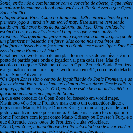
Sonic, então nós o combinamos com o conceito de aberto, o que refere
a explorar livremente o local onde você está. Então é isso o que Open
Zone significa.
O Super Mario Bros. 3 saiu no Japão em 1988 e provavelmente foi o
primeiro jogo a introduzir um world map. Esse sistema vem sendo
usado em inúmeros jogos de plataforma até hoje. Uma verdadeira
evolução desse conceito de world map é o que vemos no Sonic
Frontiers. Nós queríamos prover uma experiência de nova geração de
um plataformer baseado em fases. Mas como nós evoluímos um
plataformer baseado em fases como o Sonic neste novo Open Zone? É
isso do que o Frontiers é feito.
”
Geralmente, o world map de um plataformer baseado em níveis é um
ponto de partida para onde o jogador vai para cada fase. Mas de
acordo com o que o Kishimoto disse, o Open Zone do Sonic Frontiers
é algo maior do que um simples world map em 3D, como os do Mario
64 ou Sonic Adventure.
“
Os Open Zones são o centro da jogabilidade do Sonic Frontiers, e as
fases existem dentro dos elementos dentro dessas áreas. Desde rails, a
loopings, plataformas, etc. O Open Zone está cheio da ação atlética
que tanto gostamos nos jogos do Sonic.
”
Já que este conceito de Open Zone foi baseado em world maps,
Kishimoto vê o Sonic Frontiers mais como um competidor direto a
jogos como Mario, Kirby e Donkey Kong, do que a jogos onde você
pode vagar livremente pelo mundo. Então é mais correto comparar o
Sonic Frontiers com jogos como Mario Odissey ou Bowser’s Fury, e o
que diferencia esses jogos do Frontiers é a alta velocidade.
“
Em Open Zone, a jogabilidade de alta velocidade pode levar você a
qualquer direção sem as restrições dos limites das fases.