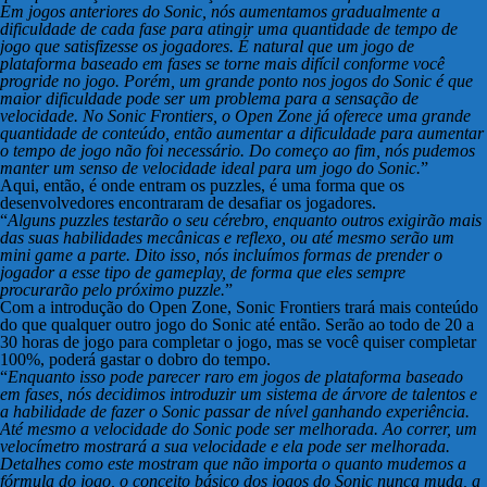
Em jogos anteriores do Sonic, nós aumentamos gradualmente a
dificuldade de cada fase para atingir uma quantidade de tempo de
jogo que satisfizesse os jogadores. É natural que um jogo de
plataforma baseado em fases se torne mais difícil conforme você
progride no jogo. Porém, um grande ponto nos jogos do Sonic é que
maior dificuldade pode ser um problema para a sensação de
velocidade. No Sonic Frontiers, o Open Zone já oferece uma grande
quantidade de conteúdo, então aumentar a dificuldade para aumentar
o tempo de jogo não foi necessário. Do começo ao fim, nós pudemos
manter um senso de velocidade ideal para um jogo do Sonic.
”
Aqui, então, é onde entram os puzzles, é uma forma que os
desenvolvedores encontraram de desafiar os jogadores.
“
Alguns puzzles testarão o seu cérebro, enquanto outros exigirão mais
das suas habilidades mecânicas e reflexo, ou até mesmo serão um
mini game a parte. Dito isso, nós incluímos formas de prender o
jogador a esse tipo de gameplay, de forma que eles sempre
procurarão pelo próximo puzzle.
”
Com a introdução do Open Zone, Sonic Frontiers trará mais conteúdo
do que qualquer outro jogo do Sonic até então. Serão ao todo de 20 a
30 horas de jogo para completar o jogo, mas se você quiser completar
100%, poderá gastar o dobro do tempo.
“
Enquanto isso pode parecer raro em jogos de plataforma baseado
em fases, nós decidimos introduzir um sistema de árvore de talentos e
a habilidade de fazer o Sonic passar de nível ganhando experiência.
Até mesmo a velocidade do Sonic pode ser melhorada. Ao correr, um
velocímetro mostrará a sua velocidade e ela pode ser melhorada.
Detalhes como este mostram que não importa o quanto mudemos a
fórmula do jogo, o conceito básico dos jogos do Sonic nunca muda, a