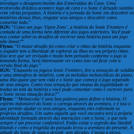
investigar o desaparecimento das Esmeraldas do Caos. Uma
reviravolta drástica acontece logo de cara e o Sonic é deixado sozinho
com várias perguntas. A história é a jornada do Sonic em descobrir os
mistérios dessas ilhas, resgatar seus amigos e descobrir como
consertar tudo.
”
IGN:
“
Como um jogo ‘Open Zone’, a história do Sonic Frontiers é
contada de uma forma bem diferente dos jogos anteriores. Você pode
nos contar sobre os desafios de escrever uma história para um jogo
não linear?
”
Flynn:
“
O maior desafio foi como criar o ritmo da história enquanto
o jogador tem a liberdade de explorar as ilhas no seu próprio ritmo.
Isso teve que ser revisado e muito bem pensado conforme o jogo ia
tomando forma. Será interessante ver como isso vai ficar com a
versão final do jogo.
”
IGN:
“
Enquanto eu jogava Sonic Frontiers, tive a sensação de solidão
e uma atmosfera de mistério, com as melodias melancólicas do piano,
uma ilha quase que sem vida e o Sonic que começa o jogo separado
de seus amigos. Como essa sensação que emana da jogabilidade se
traduz no tom da história e você pode comentar como é escrever para
o Sonic nessa situação única?
”
Flynn:
“
‘Melancolia’ é uma boa palavra para definir a história. O
espírito indomável do Sonic o carrega através da aventura, e é isso o
que permite ajudar os seus amigos, enquanto eles enfrentam os
próprios desafios. Um outro alguém que você encontra terá a própria
identidade formada através das interações com o Sonic, o que nem
sempre é um processe confortável. Então existe o segredo das Starfall
Islands e como a tragédia do passado levou a aventura do presente. A
atitude do Sonic de nunca desistir, sem dúvidas, é posta a prova.