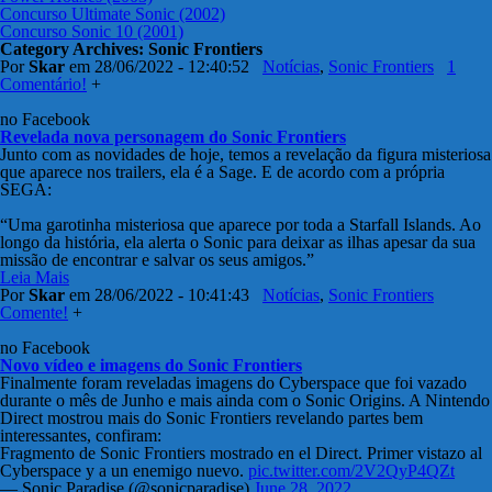
Concurso Ultimate Sonic (2002)
Concurso Sonic 10 (2001)
Category Archives:
Sonic Frontiers
Por
Skar
em 28/06/2022 - 12:40:52
Notícias
,
Sonic Frontiers
1
Comentário!
+
no Facebook
Revelada nova personagem do Sonic Frontiers
Junto com as novidades de hoje, temos a revelação da figura misteriosa
que aparece nos trailers, ela é a Sage. E de acordo com a própria
SEGA:
“Uma garotinha misteriosa que aparece por toda a
Starfall
Islands. Ao
longo da história, ela alerta o Sonic para deixar as ilhas apesar da sua
missão de encontrar e salvar os seus amigos.”
Leia Mais
Por
Skar
em 28/06/2022 - 10:41:43
Notícias
,
Sonic Frontiers
Comente!
+
no Facebook
Novo vídeo e imagens do Sonic Frontiers
Finalmente foram reveladas imagens do Cyberspace que foi vazado
durante o mês de Junho e mais ainda com o Sonic Origins. A Nintendo
Direct mostrou mais do Sonic Frontiers revelando partes bem
interessantes, confiram:
Fragmento de Sonic Frontiers mostrado en el Direct. Primer vistazo al
Cyberspace y a un enemigo nuevo.
pic.twitter.com/2V2QyP4QZt
— Sonic Paradise (@sonicparadise)
June 28, 2022