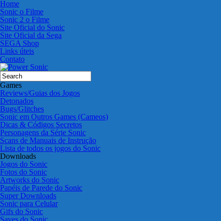
Home
Sonic o Filme
Sonic 2 o Filme
Site Oficial do Sonic
Site Oficial da Sega
SEGA Shop
Links úteis
Contato
Games
Reviews/Guias dos Jogos
Detonados
Bugs/Glitches
Sonic em Outros Games (Cameos)
Dicas & Códigos Secretos
Personagens da Série Sonic
Scans de Manuais de Instrução
Lista de todos os jogos do Sonic
Downloads
Jogos do Sonic
Fotos do Sonic
Artworks do Sonic
Papéis de Parede do Sonic
Super Downloads
Sonic para Celular
Gifs do Sonic
Saves do Sonic