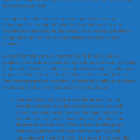
apoia uma causa nobre.
As empresas ainda fizeram uma parceria com a Conservation
International. Assim, parte do valor de cada produto vendido será
direcionada à preservação de dez árvores, em um esforço que reflete o
compromisso em promover a sustentabilidade e proteger o meio
ambiente.
A coleção limitada arrasa os corações dos fãs já pelo visual dos
produtos, que mescla as características de ambas as marcas. O vibrante
verde ácido da Razer e o distinto azul da SEGA se unem, criando peças
atraentes. O lema “Gotta Go Fast” de Sonic e “Save Trees” de Sneki
Snek estão presentes em cada item, simbolizando a união de velocidade
e sustentabilidade. Confira mais detalhes de cada produto:
Camiseta Sneki Snek x Sonic the Hedgehog:
feita com
material confortável, a camiseta é perfeita para o uso diário.
Ela combina estilo casual com uma mensagem importante,
tornando-se uma peça indispensável para os fãs conscientes;
Moletom com Capuz Sneki Snek x Sonic the Hedgehog:
ideal para jogadores que buscam conforto e estilo, possui
capuz ajustável e bolsos frontais, para aquecer ou guardar algo