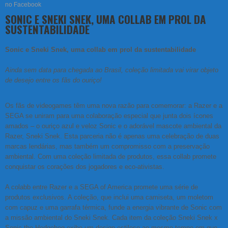
no Facebook
SONIC E SNEKI SNEK, UMA COLLAB EM PROL DA
SUSTENTABILIDADE
Sonic e Sneki Snek, uma collab em prol da sustentabilidade
Ainda sem data para chegada ao Brasil, coleção limitada vai virar objeto
de desejo entre os fãs do ouriço!
Os fãs de videogames têm uma nova razão para comemorar: a Razer e a
SEGA se uniram para uma colaboração especial que junta dois ícones
amados – o ouriço azul e veloz Sonic e o adorável mascote ambiental da
Razer, Sneki Snek. Esta parceria não é apenas uma celebração de duas
marcas lendárias, mas também um compromisso com a preservação
ambiental. Com uma coleção limitada de produtos, essa collab promete
conquistar os corações dos jogadores e eco-ativistas.
A colabb entre Razer e a SEGA of America promete uma série de
produtos exclusivos. A coleção, que inclui uma camiseta, um moletom
com capuz e uma garrafa térmica, funde a energia vibrante de Sonic com
a missão ambiental do Sneki Snek. Cada item da coleção Sneki Snek x
Sonic the Hedgehog exibe um design estiloso ao mesmo tempo em que