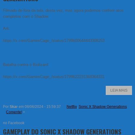
Filmado de fora da tela, desta vez, mas agora podemos conferir atos
completos com o Shadow.
Ark:
https://x.com/GamesCage_/status/1799600644443308253
Batalha contra o Biolizard:
https://x.com/GamesCage_/status/1799622231368364331
LEIA MAIS
Por
Skar
em 08/06/2024 - 15:59:37
Netflix
,
Sonic X Shadow Generations
Comente!
+
no Facebook
GAMEPLAY DO SONIC X SHADOW GENERATIONS