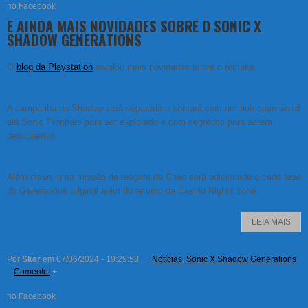
no Facebook
E AINDA MAIS NOVIDADES SOBRE O SONIC X
SHADOW GENERATIONS
O
blog da Playstation
revelou mais novidades sobre o remake.
A campanha do Shadow será separada e contará com um hub open world
alá Sonic Frontiers para ser explorado e com segredos para serem
descobertos:
Além disso, uma missão de resgate de Chao será adicionada a cada fase
do Generations original além do retorno da Casino Nights zone.
LEIA MAIS
Por
Skar
em 07/06/2024 - 19:29:58
Notícias
,
Sonic X Shadow Generations
Comente!
+
no Facebook