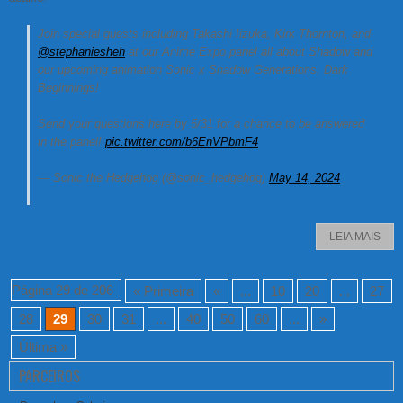
Join special guests including Takashi Iizuka, Kirk Thornton, and
@stephaniesheh
at our Anime Expo panel all about Shadow and
our upcoming animation Sonic x Shadow Generations: Dark
Beginnings!
Send your questions here by 5/31 for a chance to be answered
in the panel!
pic.twitter.com/b6EnVPbmF4
— Sonic the Hedgehog (@sonic_hedgehog)
May 14, 2024
LEIA MAIS
Página 29 de 206
« Primeira
«
...
10
20
...
27
28
29
30
31
...
40
50
60
...
»
Última »
PARCEIROS