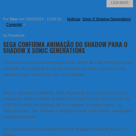
LEIA MAIS
Por
Skar
em 14/05/2024 - 13:56:16
Notícias
,
Sonic X Shadow Generations
Comente!
+
no Facebook
SEGA CONFIRMA ANIMAÇÃO DO SHADOW PARA O
SHADOW X SONIC GENERATIONS
Como já virou costume na franquia Sonic, antes de cada novo jogo, uma
animação de introdução é lançada contando um pouco da história que
precede o jogo, e desta vez não será diferente.
Sonic x Shadow Generations: Dark Beginnings é o nome e as primeira
informação virão no painel da Anime Expo que será no dia 6 de Julho às
4:30 PM (horário de Brasília), em Los Angeles, Estados Unidos. Lá,
Takashi Iizuka, Kirk Thornton e Stephanie Sheh responderão a perguntas
enviadas pelos fãs.
Você pode enviar a sua pergunta no link da página oficial do Sonic no X
abaixo: