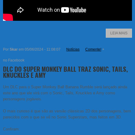
LEIA MAIS
Por
Skar
em 05/06/2024 - 11:08:07
Notícias
Comente!
+
no Facebook
DLC DO SUPER MONKEY BALL TRAZ SONIC, TAILS,
KNUCKLES E AMY
Um DLC para o Super Monkey Ball Banana Rumble será lançado ainda
este ano que ele virá com o Sonic, Tails, Knuckles e Amy como
personagens jogáveis.
O mais curioso é que são as versão clássicas 2D dos personagens, bem
parecidos com o que se vê no Sonic Superstars, mas feitos em 3D.
Confiram: