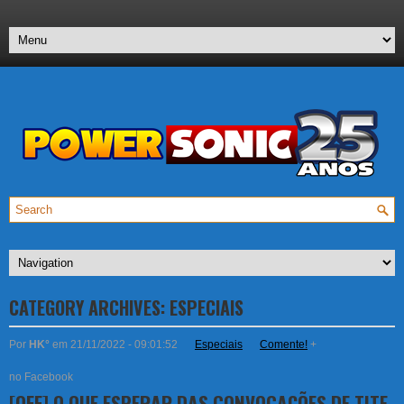
CATEGORY ARCHIVES:
ESPECIAIS
Por
HK°
em 21/11/2022 - 09:01:52
Especiais
Comente!
+
no Facebook
[OFF] O QUE ESPERAR DAS CONVOCAÇÕES DE TITE