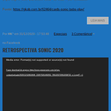
Fonte:
https://gkpb.com.br/62464/cards-sonic-bobs-play/
LEIA MAIS
Por
HK°
em 31/12/2020 - 17:53:48
Especiais
3 Comentários!
+
no Facebook
RETROSPECTIVA SONIC 2020
Tocador
Media error: Format(s) not supported or source(s) not found
de
vídeo
Fazer download do arquivo: https://www.powersonic.com.br/wp-
content/uploads/2020/12/119810646_233575301492052_7661203720912038732_n-1.mp4?_=1