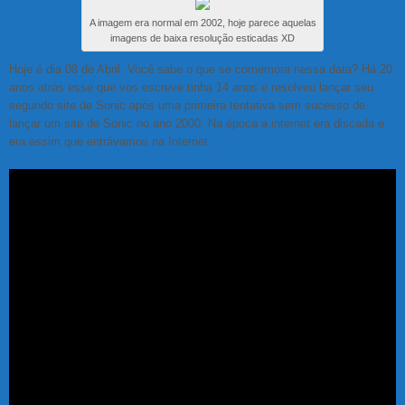
A imagem era normal em 2002, hoje parece aquelas
imagens de baixa resolução esticadas XD
Hoje é dia 08 de Abril. Você sabe o que se comemora nessa data? Há 20
anos atrás esse que vos escreve tinha 14 anos e resolveu lançar seu
segundo site de Sonic após uma primeira tentativa sem sucesso de
lançar um site de Sonic no ano 2000. Na época a internet era discada e
era assim que entrávamos na Internet: