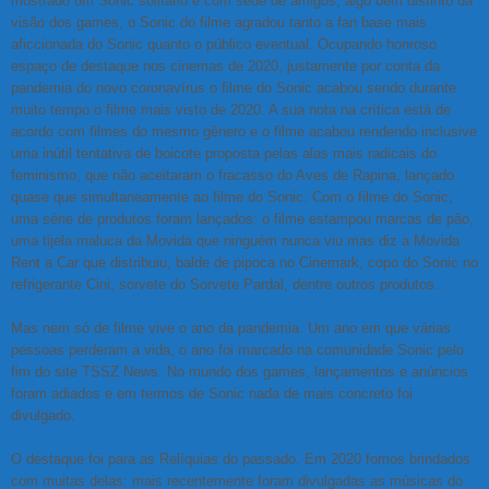
mostrado um Sonic solitário e com sede de amigos, algo bem distinto da
visão dos games, o Sonic do filme agradou tanto a fan base mais
aficcionada do Sonic quanto o público eventual. Ocupando honroso
espaço de destaque nos cinemas de 2020, justamente por conta da
pandemia do novo coronavírus o filme do Sonic acabou sendo durante
muito tempo o filme mais visto de 2020. A sua nota na crítica está de
acordo com filmes do mesmo gênero e o filme acabou rendendo inclusive
uma inútil tentativa de boicote proposta pelas alas mais radicais do
feminismo, que não aceitaram o fracasso do Aves de Rapina, lançado
quase que simultaneamente ao filme do Sonic. Com o filme do Sonic,
uma série de produtos foram lançados: o filme estampou marcas de pão,
uma tijela maluca da Movida que ninguém nunca viu mas diz a Movida
Rent a Car que distribuiu, balde de pipoca no Cinemark, copo do Sonic no
refrigerante Cini, sorvete do Sorvete Pardal, dentre outros produtos.
Mas nem só de filme vive o ano da pandemia. Um ano em que várias
pessoas perderam a vida, o ano foi marcado na comunidade Sonic pelo
fim do site TSSZ News. No mundo dos games, lançamentos e anúncios
foram adiados e em termos de Sonic nada de mais concreto foi
divulgado.
O destaque foi para as Relíquias do passado. Em 2020 fomos brindados
com muitas delas: mais recentemente foram divulgadas as músicas do