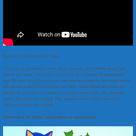
(Esse som me arrepia até hoje)
Os anos se passaram e entre altos e baixos, no momento atual mais
baixos que altos, nosso site continua no ar, completando exatamente
hoje 20 anos, onde já contamos com internet moderna, com velocidades
que jamais poderíamos imaginar em 2001. Infelizmente por conta da
pandemia, vivemos um contexto um pouco mais triste, não havendo
muito clima para se celebrar. Mas agradecemos a todos que estão
conosco e ainda nos visitam.
Aniversário do Sonic: preparativos e expectativas