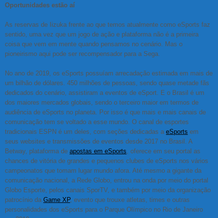
Oportunidades estão aí
As reservas de Iizuka frente ao que temos atualmente como eSports faz
sentido, uma vez que um jogo de ação e plataforma não é a primeira
coisa que vem em mente quando pensamos no cenário. Mas o
pioneirismo aqui pode ser recompensador para a Sega.
No ano de 2019, os eSports possuíam arrecadação estimada em mais de
um bilhão de dólares. 450 milhões de pessoas, sendo quase metade fãs
dedicados do cenário, assistiram a eventos de eSport. E o Brasil é um
dos maiores mercados globais, sendo o terceiro maior em termos de
audiência de eSports no planeta. Por isso é que mais e mais canais de
comunicação tem se voltado a esse mundo. O canal de esportes
tradicionais ESPN é um deles, com seções dedicadas a
eSports
em
seus websites e transmissões de eventos desde 2017 no Brasil. A
Betway, plataforma de
apostas em eSports
, oferece em seu portal as
chances de vitória de grandes e pequenos clubes de eSports nos vários
campeonatos que tomam lugar mundo afora. Até mesmo a gigante da
comunicação nacional, a Rede Globo, entrou na onda por meio do portal
Globo Esporte, pelos canais SporTV, e também por meio da organização
patrocínio da
Game XP
, evento que trouxe atletas, times e outras
personalidades dos eSports para o Parque Olímpico no Rio de Janeiro