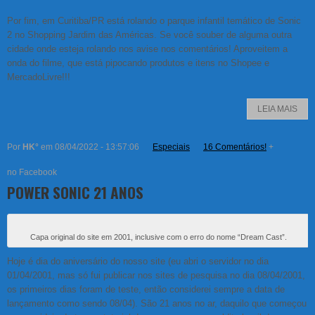
Por fim, em Curitiba/PR está rolando o parque infantil temático de Sonic
2 no Shopping Jardim das Américas. Se você souber de alguma outra
cidade onde esteja rolando nos avise nos comentários! Aproveitem a
onda do filme, que está pipocando produtos e itens no Shopee e
MercadoLivre!!!
LEIA MAIS
Por
HK°
em 08/04/2022 - 13:57:06
Especiais
16 Comentários!
+
no Facebook
POWER SONIC 21 ANOS
Capa original do site em 2001, inclusive com o erro do nome “Dream Cast”.
Hoje é dia do aniversário do nosso site (eu abri o servidor no dia
01/04/2001, mas só fui publicar nos sites de pesquisa no dia 08/04/2001,
os primeiros dias foram de teste, então considerei sempre a data de
lançamento como sendo 08/04). São 21 anos no ar, daquilo que começou