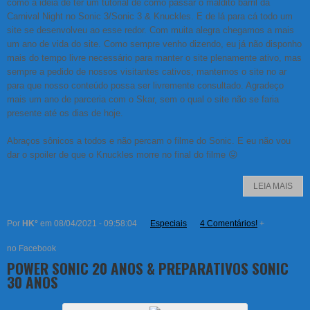
como a ideia de ter um tutorial de como passar o maldito barril da
Carnival Night no Sonic 3/Sonic 3 & Knuckles. E de lá para cá todo um
site se desenvolveu ao esse redor. Com muita alegra chegamos a mais
um ano de vida do site. Como sempre venho dizendo, eu já não disponho
mais do tempo livre necessário para manter o site plenamente ativo, mas
sempre a pedido de nossos visitantes cativos, mantemos o site no ar
para que nosso conteúdo possa ser livremente consultado. Agradeço
mais um ano de parceria com o Skar, sem o qual o site não se faria
presente até os dias de hoje.
Abraços sônicos a todos e não percam o filme do Sonic. E eu não vou
dar o spoiler de que o Knuckles morre no final do filme 😛
LEIA MAIS
Por
HK°
em 08/04/2021 - 09:58:04
Especiais
4 Comentários!
+
no Facebook
POWER SONIC 20 ANOS & PREPARATIVOS SONIC
30 ANOS