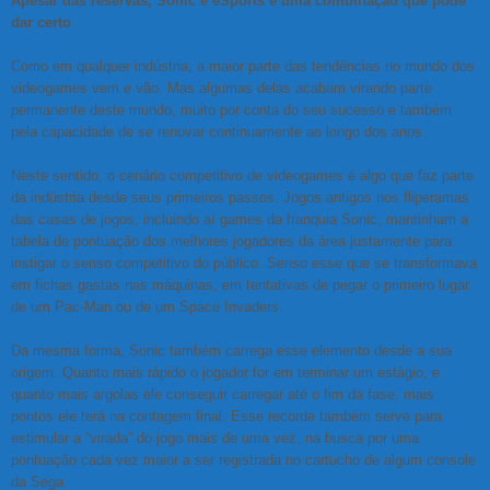
Apesar das reservas, Sonic e eSports é uma combinação que pode
dar certo
Como em qualquer indústria, a maior parte das tendências no mundo dos
videogames vem e vão. Mas algumas delas acabam virando parte
permanente deste mundo, muito por conta do seu sucesso e também
pela capacidade de se renovar continuamente ao longo dos anos.
Neste sentido, o cenário competitivo de videogames é algo que faz parte
da indústria desde seus primeiros passos. Jogos antigos nos fliperamas
das casas de jogos, incluindo aí games da franquia Sonic, mantinham a
tabela de pontuação dos melhores jogadores da área justamente para
instigar o senso competitivo do público. Senso esse que se transformava
em fichas gastas nas máquinas, em tentativas de pegar o primeiro lugar
de um Pac-Man ou de um Space Invaders.
Da mesma forma, Sonic também carrega esse elemento desde a sua
origem. Quanto mais rápido o jogador for em terminar um estágio, e
quanto mais argolas ele conseguir carregar até o fim da fase, mais
pontos ele terá na contagem final. Esse recorde também serve para
estimular a “virada” do jogo mais de uma vez, na busca por uma
pontuação cada vez maior a ser registrada no cartucho de algum console
da Sega.