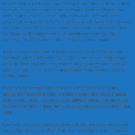
beta de Sonic Adventure 2, uma modelagem do Sonic em 3D foi também
revelada, assim como concept arts de Sonic Adventure. Descobrimos
ainda os primeiros esboços do Fang the Weasel. Foram revelados
detalhes do beta de Sonic Spinball, concept arts do Sonic 2. A música de
encerramento do Sonic Ova, ou o que era até então chamado de Sonic
the Movie nos EUA finalmente foi disponibilizada na íntegra. Sim
senhores, em 2020 tivemos Look a Like full revelada, finalmente.
No mundo dos betas foram descobertos dois jogos perdidos que não
saíram do papel: em Treasure Tails o Tails estrearia o seu próprio game
no Mega Drive; em Astropede, teríamos um jogo da mesma equipe dos
jogos do Sonic, inclusive com o aproveitamento de cenários, como a
Hidden Palace.
No mundo dos esportes, após o sucesso do filme do Sonic e uma
petição dos fãs da série Sonic, a equipe McLaren de Fórmula 1 decidiu
exibir em seu museu o troféu do Sonic ganhado pela equipe pela vitória
de Ayrton Senna no Grande Prêmio da Europa de 1993, patrocinado pela
Sega.
E a Power Sonic? Completando 19 anos de site, seguimos sendo o site
mais antigo de Sonic no Brasil e um dos mais antigos do mundo, ainda