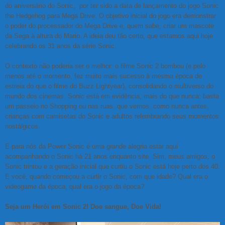
do aniversário do Sonic, por ter sido a data de lançamento do jogo Sonic
the Hedgehog para Mega Drive. O objetivo inicial do jogo era demonstrar
o poder do processador do Mega Drive e, quem sabe, criar um mascote
da Sega à altura do Mario. A ideia deu tão certo, que estamos aqui hoje
celebrando os 31 anos da série Sonic.
O contexto não poderia ser o melhor: o filme Sonic 2 bombou (e pelo
menos até o momento, fez muito mais sucesso à mesma época de
estreia do que o filme do Buzz Lightyear), consolidando o multiverso do
mundo dos cinemas. Sonic está em evidência, mais do que nunca: basta
um passeio no Shopping ou nas ruas, que vemos, como nunca antes,
crianças com camisetas do Sonic e adultos relembrando seus momentos
nostálgicos.
E para nós da Power Sonic é uma grande alegria estar aqui
acompanhando o Sonic há 21 anos enquanto site. Sim, meus amigos, o
Sonic trintou e a geração inicial que curtiu o Sonic está hoje perto dos 40.
E você, quando começou a curtir o Sonic, com que idade? Qual era o
videogame da época, qual era o jogo da época?
Seja um Herói em Sonic 2! Doe sangue, Doe Vida!