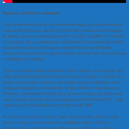
Reservas, conforme o esperado
É de conhecimento dos fãs da indústria dos jogos que as produtoras de
videogames japonesas, apesar de produzirem produtos com tecnologia
de ponta, não são conhecidas por terem um perfil “arrojado” no mercado.
Ao contrário, tais companhias são extremamente conservadoras quanto
ao tratamento das suas franquias, perdendo assim oportunidades
preciosas de aumentar sua base de fãs por conta de suas reservas frente
a novidades da indústria.
Esse é o caso da relação atual entre Sonic e eSports. É uma união que
pode até parecer inusitada à primeira vista uma vez que os eSports em
tempos atuais estão muito mais associados a jogos multiplayer, como
League of Legends e Counter-Strike: Global Offensive. Mas mesmo a
Nintendo, conservadora do jeito que é, já mostrou que é possível entrar
nesse “mundo” por meio do seu campeonato de Super Mario Bros., cuja
primeira edição foi realizada ainda na década de 1990.
No caso, o atual chefe da Sonic Team, Takashi Iizuka, não vê o jogo
base do ouriço como um potencial candidato a eSport. Em uma
entrevista para o website japonês 4Gamer, ele declarou que vê uma