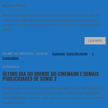
Recados Finais
Nosso site segue na ativa, estamos devendo um pouco no update de
conteúdo por falta de tempo, mas quando possível vamos fazendo o
possível e o impossível para manter nosso site ativo. Grande abraço a
todos.
LEIA MAIS
Por
HK°
em 18/04/2022 - 10:08:56
Especiais
,
Sonic the movie
1
Comentário!
+
no Facebook
ÚLTIMO DIA DO BRINDE DO CINEMARK E DEMAIS
PUBLICIDADES DE SONIC 2
A publicidade do Sonic 2 no Brasil ficou um pouco mais discreta que o do
primeiro filme, em que houve diversas ações publicitárias divulgando o
filme (refrigerante, sorvetes, pão, dentre outros). Mas ainda assim temos
algumas opções.