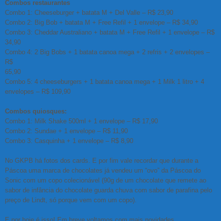
Combos restaurantes
Combo 1: Cheeseburger + batata M + Del Valle – R$ 23,90
Combo 2: Big Bob + batata M + Free Refil + 1 envelope – R$ 34,90
Combo 3: Cheddar Australiano + batata M + Free Refil + 1 envelope – R$
34,90
Combo 4: 2 Big Bobs + 1 batata canoa mega + 2 refris + 2 envelopes –
R$
65,90
Combo 5: 4 cheeseburgers + 1 batata canoa mega + 1 Milk 1 litro + 4
envelopes – R$ 109,90
Combos quiosques:
Combo 1: Milk Shake 500ml + 1 envelope – R$ 17,90
Combo 2: Sundae + 1 envelope – R$ 11,90
Combo 3: Casquinha + 1 envelope – R$ 8,90
No GKPB há fotos dos cards. E por fim vale recordar que durante a
Páscoa uma marca de chocolates já vendeu um “ovo” da Páscoa do
Sonic com um copo colecionável (90g de um chocolate que remete ao
sabor de infância do chocolate guarda chuva com sabor de parafina pelo
preço de Lindt, só porque vem com um copo).
E por hoje é isso! Em breve voltamos com mais novidades.