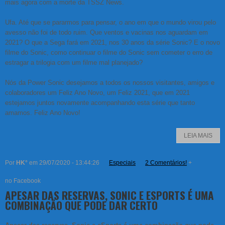
mais agora com a morte da TSSZ News.
Ufa. Até que se pararmos para pensar, o ano em que o mundo virou pelo
avesso não foi de todo ruim. Que ventos e vacinas nos aguardam em
2021? O que a Sega fará em 2021, nos 30 anos da série Sonic? E o novo
filme do Sonic, como continuar o filme do Sonic sem cometer o erro de
estragar a trilogia com um filme mal planejado?
Nós da Power Sonic desejamos a todos os nossos visitantes, amigos e
colaboradores um Feliz Ano Novo, um Feliz 2021, que em 2021
estejamos juntos novamente acompanhando esta série que tanto
amamos. Feliz Ano Novo!
LEIA MAIS
Por
HK°
em 29/07/2020 - 13:44:26
Especiais
2 Comentários!
+
no Facebook
APESAR DAS RESERVAS, SONIC E ESPORTS É UMA
COMBINAÇÃO QUE PODE DAR CERTO